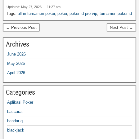
Updated: May 27, 2026 — 11:27 am
Tags:
all in turnamen poker
,
poker
,
poker id pro vip
,
turnamen poker id
← Previous Post
Next Post →
Archives
June 2026
May 2026
April 2026
Categories
Aplikasi Poker
baccarat
bandar q
blackjack