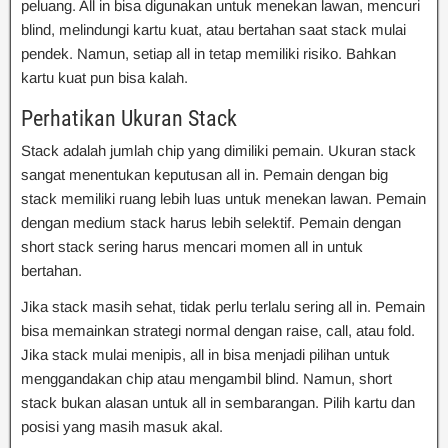
peluang. All in bisa digunakan untuk menekan lawan, mencuri
blind, melindungi kartu kuat, atau bertahan saat stack mulai
pendek. Namun, setiap all in tetap memiliki risiko. Bahkan
kartu kuat pun bisa kalah.
Perhatikan Ukuran Stack
Stack adalah jumlah chip yang dimiliki pemain. Ukuran stack
sangat menentukan keputusan all in. Pemain dengan big
stack memiliki ruang lebih luas untuk menekan lawan. Pemain
dengan medium stack harus lebih selektif. Pemain dengan
short stack sering harus mencari momen all in untuk
bertahan.
Jika stack masih sehat, tidak perlu terlalu sering all in. Pemain
bisa memainkan strategi normal dengan raise, call, atau fold.
Jika stack mulai menipis, all in bisa menjadi pilihan untuk
menggandakan chip atau mengambil blind. Namun, short
stack bukan alasan untuk all in sembarangan. Pilih kartu dan
posisi yang masih masuk akal.