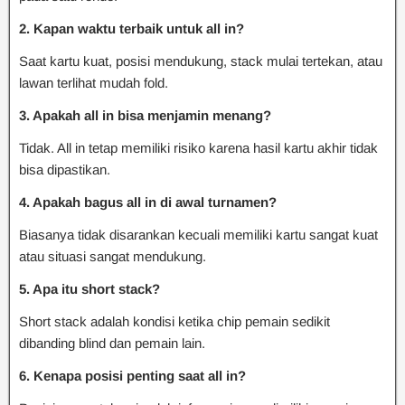
2. Kapan waktu terbaik untuk all in?
Saat kartu kuat, posisi mendukung, stack mulai tertekan, atau
lawan terlihat mudah fold.
3. Apakah all in bisa menjamin menang?
Tidak. All in tetap memiliki risiko karena hasil kartu akhir tidak
bisa dipastikan.
4. Apakah bagus all in di awal turnamen?
Biasanya tidak disarankan kecuali memiliki kartu sangat kuat
atau situasi sangat mendukung.
5. Apa itu short stack?
Short stack adalah kondisi ketika chip pemain sedikit
dibanding blind dan pemain lain.
6. Kenapa posisi penting saat all in?