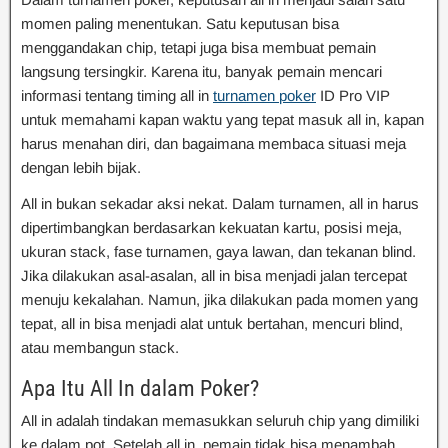
momen paling menentukan. Satu keputusan bisa
menggandakan chip, tetapi juga bisa membuat pemain
langsung tersingkir. Karena itu, banyak pemain mencari
informasi tentang timing all in
turnamen poker
ID Pro VIP
untuk memahami kapan waktu yang tepat masuk all in, kapan
harus menahan diri, dan bagaimana membaca situasi meja
dengan lebih bijak.
All in bukan sekadar aksi nekat. Dalam turnamen, all in harus
dipertimbangkan berdasarkan kekuatan kartu, posisi meja,
ukuran stack, fase turnamen, gaya lawan, dan tekanan blind.
Jika dilakukan asal-asalan, all in bisa menjadi jalan tercepat
menuju kekalahan. Namun, jika dilakukan pada momen yang
tepat, all in bisa menjadi alat untuk bertahan, mencuri blind,
atau membangun stack.
Apa Itu All In dalam Poker?
All in adalah tindakan memasukkan seluruh chip yang dimiliki
ke dalam pot. Setelah all in, pemain tidak bisa menambah