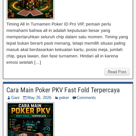
Timing All In Turnamen Poker ID Pro VIP, pemain perlu
memahami bahwa all in adalah keputusan besar yang
mempertaruhkan seluruh chip dalam satu momen. Timing yang
tepat bukan berarti pasti menang, tetapi memilih situasi paling
masuk akal berdasarkan kekuatan kartu, posisi meja, jumlah
chip, gaya lawan, dan fase turnamen. Hindari all in karena
emosi setelah […]
Read Post
Cara Main Poker PKV Fast Fold Terpercaya
Gani
May 26, 2026
poker
Comments