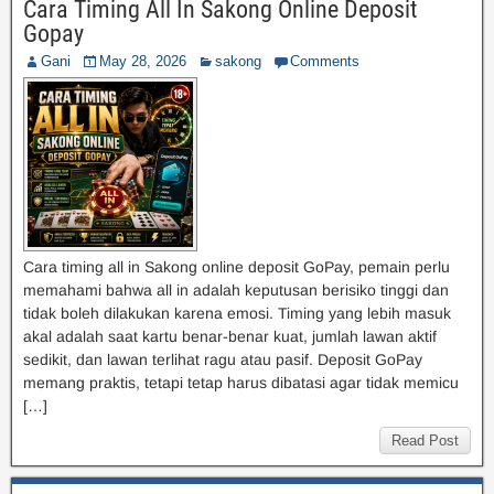
Cara Timing All In Sakong Online Deposit
Gopay
Gani
May 28, 2026
sakong
Comments
Cara timing all in Sakong online deposit GoPay, pemain perlu
memahami bahwa all in adalah keputusan berisiko tinggi dan
tidak boleh dilakukan karena emosi. Timing yang lebih masuk
akal adalah saat kartu benar-benar kuat, jumlah lawan aktif
sedikit, dan lawan terlihat ragu atau pasif. Deposit GoPay
memang praktis, tetapi tetap harus dibatasi agar tidak memicu
[…]
Read Post