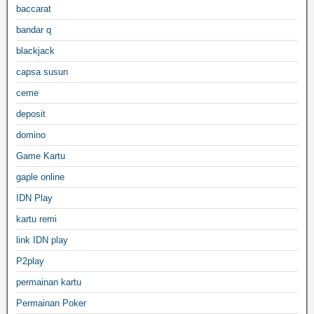
baccarat
bandar q
blackjack
capsa susun
ceme
deposit
domino
Game Kartu
gaple online
IDN Play
kartu remi
link IDN play
P2play
permainan kartu
Permainan Poker