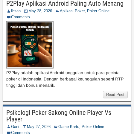
P2Play Aplikasi Android Paling Auto Menang
Ihsan
May 28, 2026
Aplikasi Poker
,
Poker Online
Comments
P2Play adalah aplikasi Android unggulan untuk para pecinta
poker di Indonesia. Dengan berbagai keunggulan seperti RTP
tinggi dan bonus menarik.
Read Post
Psikologi Poker Sakong Online Player Vs
Player
Gani
May 27, 2026
Game Kartu
,
Poker Online
Comments