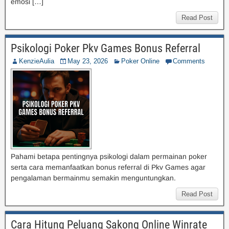
emosi […]
Read Post
Psikologi Poker Pkv Games Bonus Referral
KenzieAulia
May 23, 2026
Poker Online
Comments
Pahami betapa pentingnya psikologi dalam permainan poker
serta cara memanfaatkan bonus referral di Pkv Games agar
pengalaman bermainmu semakin menguntungkan.
Read Post
Cara Hitung Peluang Sakong Online Winrate