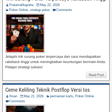
PratamaNugraha
May 22, 2026
Poker Online
,
strategi poker
Comments
Jelajahi trik curang poker terpercaya dan cara mendapatkan
rakeback tinggi untuk meningkatkan keuntungan bermain Anda.
Pelajari strategi sukses!
Read Post
Ceme Keliling Teknik Postflop Versi Ios
Ihsan
May 21, 2026
permainan kartu
,
Poker Online
Comments