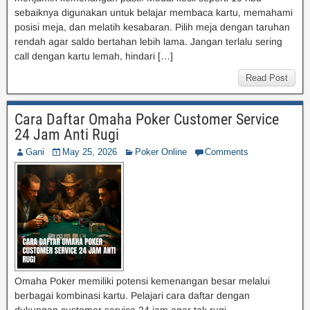
sebaiknya digunakan untuk belajar membaca kartu, memahami
posisi meja, dan melatih kesabaran. Pilih meja dengan taruhan
rendah agar saldo bertahan lebih lama. Jangan terlalu sering
call dengan kartu lemah, hindari […]
Read Post
Cara Daftar Omaha Poker Customer Service
24 Jam Anti Rugi
Gani
May 25, 2026
Poker Online
Comments
Omaha Poker memiliki potensi kemenangan besar melalui
berbagai kombinasi kartu. Pelajari cara daftar dengan