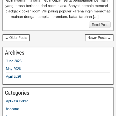
lebih nyaman, layanan lebih cepat, serta pengalaman bermain
yang terasa berbeda dari room biasa. Banyak pemain mencari
blackjack poker room VIP paling populer karena ingin menikmati
permainan dengan tampilan premium, batas taruhan […]
Read Post
← Older Posts
Newer Posts →
Archives
June 2026
May 2026
April 2026
Categories
Aplikasi Poker
baccarat