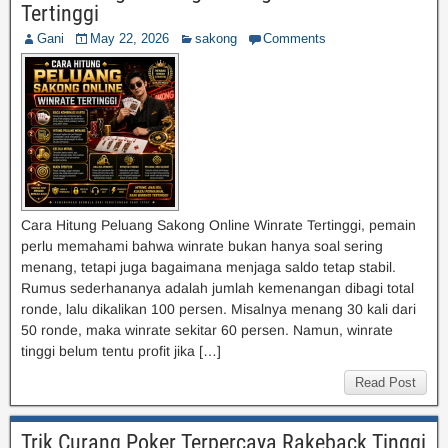
Tertinggi
Gani
May 22, 2026
sakong
Comments
Cara Hitung Peluang Sakong Online Winrate Tertinggi, pemain
perlu memahami bahwa winrate bukan hanya soal sering
menang, tetapi juga bagaimana menjaga saldo tetap stabil.
Rumus sederhananya adalah jumlah kemenangan dibagi total
ronde, lalu dikalikan 100 persen. Misalnya menang 30 kali dari
50 ronde, maka winrate sekitar 60 persen. Namun, winrate
tinggi belum tentu profit jika […]
Read Post
Trik Curang Poker Terpercaya Rakeback Tinggi