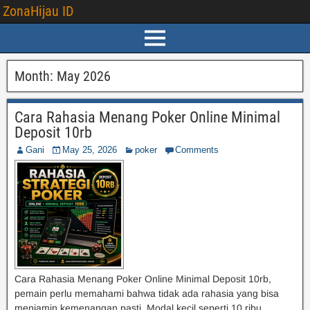
ZonaHijau ID
Month:
May 2026
Cara Rahasia Menang Poker Online Minimal
Deposit 10rb
Gani
May 25, 2026
poker
Comments
Cara Rahasia Menang Poker Online Minimal Deposit 10rb,
pemain perlu memahami bahwa tidak ada rahasia yang bisa
menjamin kemenangan pasti. Modal kecil seperti 10 ribu