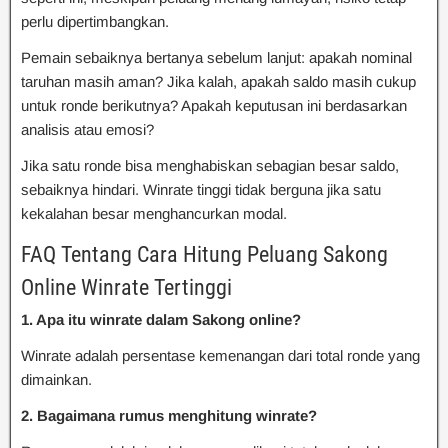
perlu dipertimbangkan.
Pemain sebaiknya bertanya sebelum lanjut: apakah nominal
taruhan masih aman? Jika kalah, apakah saldo masih cukup
untuk ronde berikutnya? Apakah keputusan ini berdasarkan
analisis atau emosi?
Jika satu ronde bisa menghabiskan sebagian besar saldo,
sebaiknya hindari. Winrate tinggi tidak berguna jika satu
kekalahan besar menghancurkan modal.
FAQ Tentang Cara Hitung Peluang Sakong
Online Winrate Tertinggi
1. Apa itu winrate dalam Sakong online?
Winrate adalah persentase kemenangan dari total ronde yang
dimainkan.
2. Bagaimana rumus menghitung winrate?