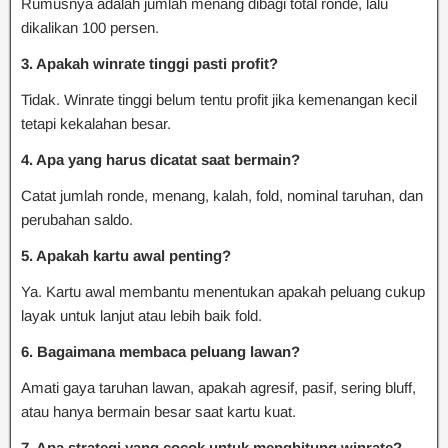
Rumusnya adalah jumlah menang dibagi total ronde, lalu
dikalikan 100 persen.
3. Apakah winrate tinggi pasti profit?
Tidak. Winrate tinggi belum tentu profit jika kemenangan kecil
tetapi kekalahan besar.
4. Apa yang harus dicatat saat bermain?
Catat jumlah ronde, menang, kalah, fold, nominal taruhan, dan
perubahan saldo.
5. Apakah kartu awal penting?
Ya. Kartu awal membantu menentukan apakah peluang cukup
layak untuk lanjut atau lebih baik fold.
6. Bagaimana membaca peluang lawan?
Amati gaya taruhan lawan, apakah agresif, pasif, sering bluff,
atau hanya bermain besar saat kartu kuat.
7. Apa strategi yang cocok untuk menghitung winrate?