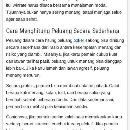
itu, winrate harus dibaca bersama manajemen modal.
Tujuannya bukan hanya sering menang, tetapi menjaga saldo
agar tetap sehat.
Cara Menghitung Peluang Secara Sederhana
Peluang dalam cara hitung peluang
poker
sakong bisa dihitung
secara sederhana dari rasio antara kesempatan menang dan
risiko yang diambil. Misalnya, jika kartu pemain cukup kuat
dan lawan terlihat pasif, peluang untuk menang bisa dianggap
lebih baik. Jika kartu lemah dan lawan agresif, peluang
menang menurun.
Secara praktis, pemain bisa membuat catatan pribadi. Catat
berapa kali menang, kalah, fold, dan berapa saldo yang
berubah setelah beberapa ronde. Dari data sederhana ini,
pemain bisa melihat pola kebiasaan sendiri.
Contohnya, jika pemain sering kalah saat memaksakan kartu
sedang, berarti strategi tersebut kurang efektif. Jika pemain