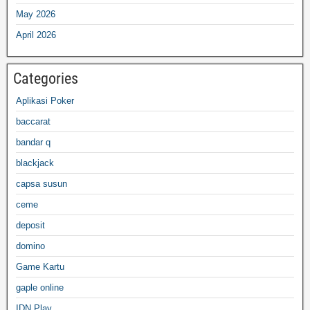
May 2026
April 2026
Categories
Aplikasi Poker
baccarat
bandar q
blackjack
capsa susun
ceme
deposit
domino
Game Kartu
gaple online
IDN Play