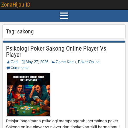
ZonaHijau ID
Tag:
sakong
Psikologi Poker Sakong Online Player Vs
Player
Gani
May 27, 2026
Game Kartu
,
Poker Online
Comments
Pelajari bagaimana psikologi mempengaruhi permainan poker
Sakong online player vs player dan tingkatkan skill bermainmu!