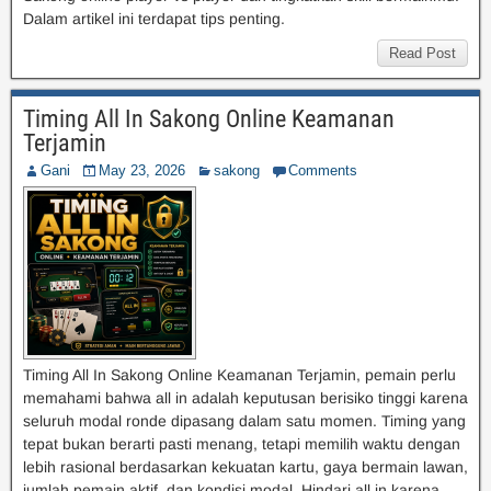
Dalam artikel ini terdapat tips penting.
Read Post
Timing All In Sakong Online Keamanan
Terjamin
Gani
May 23, 2026
sakong
Comments
Timing All In Sakong Online Keamanan Terjamin, pemain perlu
memahami bahwa all in adalah keputusan berisiko tinggi karena
seluruh modal ronde dipasang dalam satu momen. Timing yang
tepat bukan berarti pasti menang, tetapi memilih waktu dengan
lebih rasional berdasarkan kekuatan kartu, gaya bermain lawan,
jumlah pemain aktif, dan kondisi modal. Hindari all in karena