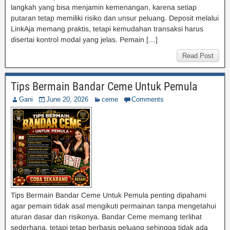
langkah yang bisa menjamin kemenangan, karena setiap
putaran tetap memiliki risiko dan unsur peluang. Deposit melalui
LinkAja memang praktis, tetapi kemudahan transaksi harus
disertai kontrol modal yang jelas. Pemain […]
Read Post
Tips Bermain Bandar Ceme Untuk Pemula
Gani
June 20, 2026
ceme
Comments
Tips Bermain Bandar Ceme Untuk Pemula penting dipahami
agar pemain tidak asal mengikuti permainan tanpa mengetahui
aturan dasar dan risikonya. Bandar Ceme memang terlihat
sederhana, tetapi tetap berbasis peluang sehingga tidak ada