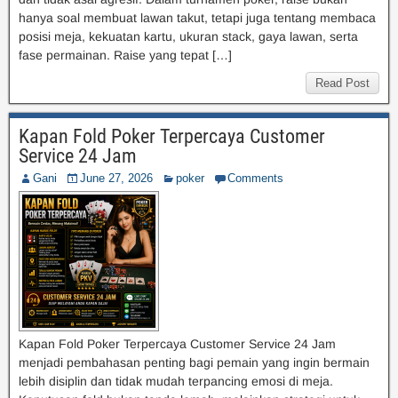
hanya soal membuat lawan takut, tetapi juga tentang membaca
posisi meja, kekuatan kartu, ukuran stack, gaya lawan, serta
fase permainan. Raise yang tepat […]
Read Post
Kapan Fold Poker Terpercaya Customer
Service 24 Jam
Gani
June 27, 2026
poker
Comments
Kapan Fold Poker Terpercaya Customer Service 24 Jam
menjadi pembahasan penting bagi pemain yang ingin bermain
lebih disiplin dan tidak mudah terpancing emosi di meja.