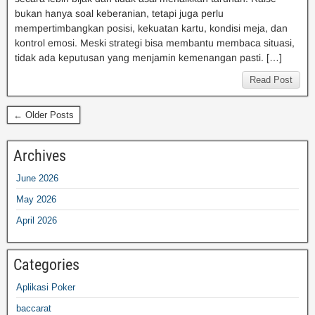
bukan hanya soal keberanian, tetapi juga perlu
mempertimbangkan posisi, kekuatan kartu, kondisi meja, dan
kontrol emosi. Meski strategi bisa membantu membaca situasi,
tidak ada keputusan yang menjamin kemenangan pasti. […]
Read Post
← Older Posts
Archives
June 2026
May 2026
April 2026
Categories
Aplikasi Poker
baccarat