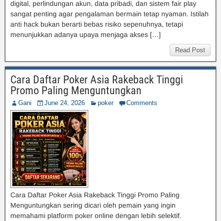
digital, perlindungan akun, data pribadi, dan sistem fair play
sangat penting agar pengalaman bermain tetap nyaman. Istilah
anti hack bukan berarti bebas risiko sepenuhnya, tetapi
menunjukkan adanya upaya menjaga akses […]
Read Post
Cara Daftar Poker Asia Rakeback Tinggi
Promo Paling Menguntungkan
Gani
June 24, 2026
poker
Comments
Cara Daftar Poker Asia Rakeback Tinggi Promo Paling
Menguntungkan sering dicari oleh pemain yang ingin
memahami platform poker online dengan lebih selektif.