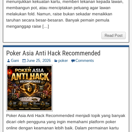
menunjukkan kekuatan kartu, memberi tekanan kepada lawan,
membangun pot, atau menciptakan peluang agar lawan
melakukan fold. Namun, raise bukan sekadar menaikkan
taruhan secara besar-besaran. Banyak pemain pemula
menganggap raise […]
Read Post
Poker Asia Anti Hack Recommended
Gani
June 25, 2026
poker
Comments
Poker Asia Anti Hack Recommended menjadi topik yang banyak
dicari oleh pengguna yang ingin memahami platform poker
online dengan keamanan lebih baik. Dalam permainan kartu