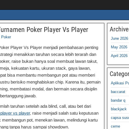
urnamen Poker Player Vs Player
Archive
 Poker
June 2026
oker Player Vs Player menjadi pembahasan penting
May 2026
rategi menaikkan taruhan secara lebih terarah dan
April 2026
 poker, raise bukan hanya soal membuat lawan takut,
meja, kekuatan kartu, ukuran stack, gaya lawan,
Categor
 tepat bisa membantu membangun pot atau memberi
 justru berisiko menghabiskan chip. Karena itu, pemain
Aplikasi P
ing, membatasi modal, dan bermain secara disiplin
baccarat
 bertanggung jawab.
bandar q
ah taruhan setelah ada blind, call, atau bet dari
blackjack
player vs player
, raise menjadi salah satu keputusan
capsa sus
uk membangun pot, menekan lawan, melindungi kartu
ceme
enang tanpa harus sampai showdown.