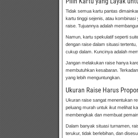
Pilih Kartu yang Layak unt
Tidak semua kartu pantas dimainkan
kartu tinggi sejenis, atau kombinasi
raise. Tujuannya adalah membangun 
Namun, kartu spekulatif seperti suit
dengan raise dalam situasi tertentu,
cukup dalam. Kuncinya adalah mema
Jangan melakukan raise hanya ka
membutuhkan kesabaran. Terkadang
yang lebih menguntungkan.
Ukuran Raise Harus Propor
Ukuran raise sangat menentukan rea
peluang murah untuk ikut melihat ka
membengkak dan membuat pemain ter
Dalam banyak situasi turnamen, rai
terukur, tidak berlebihan, dan dises