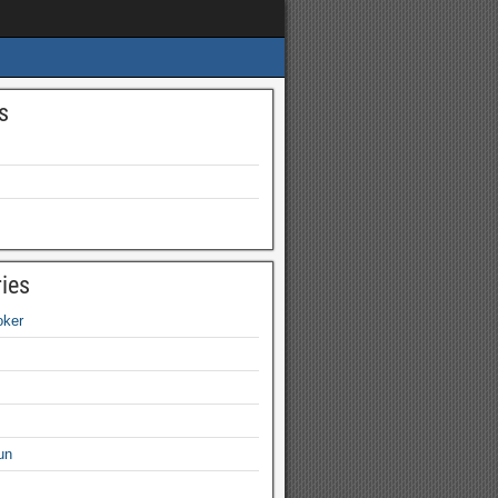
s
ies
oker
un