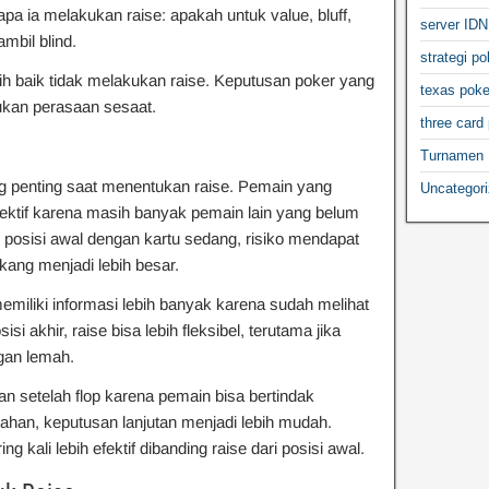
a ia melakukan raise: apakah untuk value, bluff,
server IDN
ambil blind.
strategi po
ebih baik tidak melakukan raise. Keputusan poker yang
texas poke
bukan perasaan sesaat.
three card
Turnamen 
ing penting saat menentukan raise. Pemain yang
Uncategor
elektif karena masih banyak pemain lain yang belum
i posisi awal dengan kartu sedang, risiko mendapat
akang menjadi lebih besar.
memiliki informasi lebih banyak karena sudah melihat
i akhir, raise bisa lebih fleksibel, terutama jika
ngan lemah.
n setelah flop karena pemain bisa bertindak
han, keputusan lanjutan menjadi lebih mudah.
ing kali lebih efektif dibanding raise dari posisi awal.