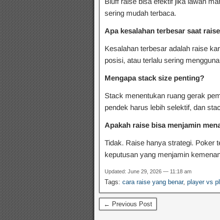
Bluff raise bisa efektif jika lawan 
sering mudah terbaca.
Apa kesalahan terbesar saat rais
Kesalahan terbesar adalah raise k
posisi, atau terlalu sering menggu
Mengapa stack size penting?
Stack menentukan ruang gerak pema
pendek harus lebih selektif, dan st
Apakah raise bisa menjamin men
Tidak. Raise hanya strategi. Poker 
keputusan yang menjamin kemenang
Updated: June 29, 2026 — 11:18 am
Tags:
cara raise yang benar
,
player vs p
← Previous Post