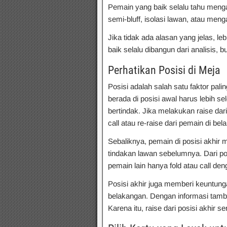
Pemain yang baik selalu tahu mengap
semi-bluff, isolasi lawan, atau meng
Jika tidak ada alasan yang jelas, l
baik selalu dibangun dari analisis, 
Perhatikan Posisi di Meja
Posisi adalah salah satu faktor pal
berada di posisi awal harus lebih s
bertindak. Jika melakukan raise dar
call atau re-raise dari pemain di bel
Sebaliknya, pemain di posisi akhir 
tindakan lawan sebelumnya. Dari posis
pemain lain hanya fold atau call de
Posisi akhir juga memberi keuntunga
belakangan. Dengan informasi tamba
Karena itu, raise dari posisi akhir ser