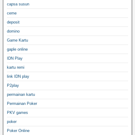
capsa susun
ceme
deposit
domino
Game Kartu
gaple online
IDN Play
kartu remi
link IDN play
P2play
permainan kartu
Permainan Poker
PKV games
poker
Poker Online