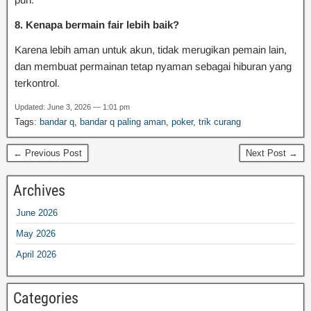
8. Kenapa bermain fair lebih baik?
Karena lebih aman untuk akun, tidak merugikan pemain lain,
dan membuat permainan tetap nyaman sebagai hiburan yang
terkontrol.
Updated: June 3, 2026 — 1:01 pm
Tags:
bandar q
,
bandar q paling aman
,
poker
,
trik curang
← Previous Post
Next Post →
Archives
June 2026
May 2026
April 2026
Categories