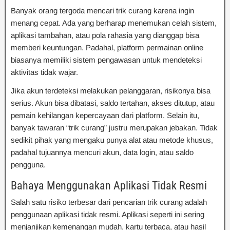
Banyak orang tergoda mencari trik curang karena ingin
menang cepat. Ada yang berharap menemukan celah sistem,
aplikasi tambahan, atau pola rahasia yang dianggap bisa
memberi keuntungan. Padahal, platform permainan online
biasanya memiliki sistem pengawasan untuk mendeteksi
aktivitas tidak wajar.
Jika akun terdeteksi melakukan pelanggaran, risikonya bisa
serius. Akun bisa dibatasi, saldo tertahan, akses ditutup, atau
pemain kehilangan kepercayaan dari platform. Selain itu,
banyak tawaran “trik curang” justru merupakan jebakan. Tidak
sedikit pihak yang mengaku punya alat atau metode khusus,
padahal tujuannya mencuri akun, data login, atau saldo
pengguna.
Bahaya Menggunakan Aplikasi Tidak Resmi
Salah satu risiko terbesar dari pencarian trik curang adalah
penggunaan aplikasi tidak resmi. Aplikasi seperti ini sering
menjanjikan kemenangan mudah, kartu terbaca, atau hasil