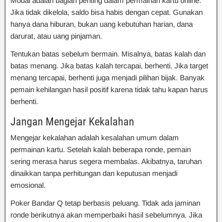
Modal adalah bagian penting dalam permainan kartu online.
Jika tidak dikelola, saldo bisa habis dengan cepat. Gunakan
hanya dana hiburan, bukan uang kebutuhan harian, dana
darurat, atau uang pinjaman.
Tentukan batas sebelum bermain. Misalnya, batas kalah dan
batas menang. Jika batas kalah tercapai, berhenti. Jika target
menang tercapai, berhenti juga menjadi pilihan bijak. Banyak
pemain kehilangan hasil positif karena tidak tahu kapan harus
berhenti.
Jangan Mengejar Kekalahan
Mengejar kekalahan adalah kesalahan umum dalam
permainan kartu. Setelah kalah beberapa ronde, pemain
sering merasa harus segera membalas. Akibatnya, taruhan
dinaikkan tanpa perhitungan dan keputusan menjadi
emosional.
Poker Bandar Q tetap berbasis peluang. Tidak ada jaminan
ronde berikutnya akan memperbaiki hasil sebelumnya. Jika