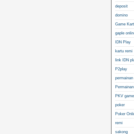
deposit
domino
Game Kart
gaple onlin
IDN Play
kartu remi
link IDN pl
P2play
permainan 
Permainan
PKV game
poker
Poker Onli
remi
sakong