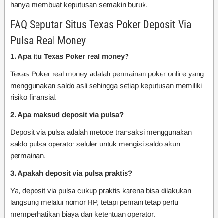
hanya membuat keputusan semakin buruk.
FAQ Seputar Situs Texas Poker Deposit Via
Pulsa Real Money
1. Apa itu Texas Poker real money?
Texas Poker real money adalah permainan poker online yang
menggunakan saldo asli sehingga setiap keputusan memiliki
risiko finansial.
2. Apa maksud deposit via pulsa?
Deposit via pulsa adalah metode transaksi menggunakan
saldo pulsa operator seluler untuk mengisi saldo akun
permainan.
3. Apakah deposit via pulsa praktis?
Ya, deposit via pulsa cukup praktis karena bisa dilakukan
langsung melalui nomor HP, tetapi pemain tetap perlu
memperhatikan biaya dan ketentuan operator.