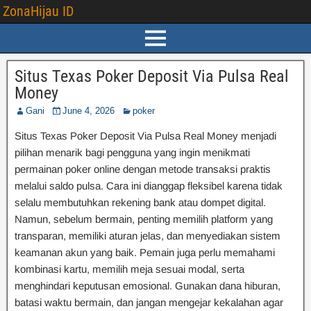
ZonaHijau ID
Situs Texas Poker Deposit Via Pulsa Real
Money
Gani
June 4, 2026
poker
Situs Texas Poker Deposit Via Pulsa Real Money menjadi
pilihan menarik bagi pengguna yang ingin menikmati
permainan poker online dengan metode transaksi praktis
melalui saldo pulsa. Cara ini dianggap fleksibel karena tidak
selalu membutuhkan rekening bank atau dompet digital.
Namun, sebelum bermain, penting memilih platform yang
transparan, memiliki aturan jelas, dan menyediakan sistem
keamanan akun yang baik. Pemain juga perlu memahami
kombinasi kartu, memilih meja sesuai modal, serta
menghindari keputusan emosional. Gunakan dana hiburan,
batasi waktu bermain, dan jangan mengejar kekalahan agar