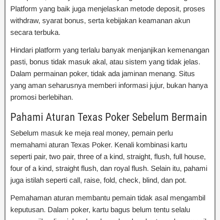
Platform yang baik juga menjelaskan metode deposit, proses
withdraw, syarat bonus, serta kebijakan keamanan akun
secara terbuka.
Hindari platform yang terlalu banyak menjanjikan kemenangan
pasti, bonus tidak masuk akal, atau sistem yang tidak jelas.
Dalam permainan poker, tidak ada jaminan menang. Situs
yang aman seharusnya memberi informasi jujur, bukan hanya
promosi berlebihan.
Pahami Aturan Texas Poker Sebelum Bermain
Sebelum masuk ke meja real money, pemain perlu
memahami aturan Texas Poker. Kenali kombinasi kartu
seperti pair, two pair, three of a kind, straight, flush, full house,
four of a kind, straight flush, dan royal flush. Selain itu, pahami
juga istilah seperti call, raise, fold, check, blind, dan pot.
Pemahaman aturan membantu pemain tidak asal mengambil
keputusan. Dalam poker, kartu bagus belum tentu selalu