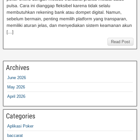
pulsa. Cara ini dianggap fleksibel karena tidak selalu
membutuhkan rekening bank atau dompet digital. Namun,
sebelum bermain, penting memilih platform yang transparan,
memiliki aturan jelas, dan menyediakan sistem keamanan akun
[…]
Read Post
Archives
June 2026
May 2026
April 2026
Categories
Aplikasi Poker
baccarat