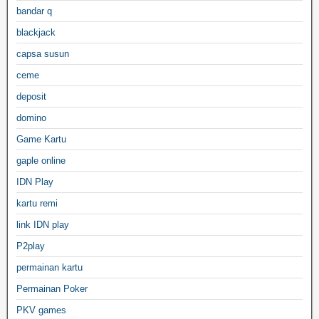
bandar q
blackjack
capsa susun
ceme
deposit
domino
Game Kartu
gaple online
IDN Play
kartu remi
link IDN play
P2play
permainan kartu
Permainan Poker
PKV games