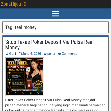
ZonaHijau ID
Tag:
real money
Situs Texas Poker Deposit Via Pulsa Real
Money
Gani
June 4, 2026
poker
Comments
Situs Texas Poker Deposit Via Pulsa Real Money menjadi
pilihan menarik bagi pengguna yang ingin menikmati permainan
poker online dengan metode transaksi praktis melalui saldo