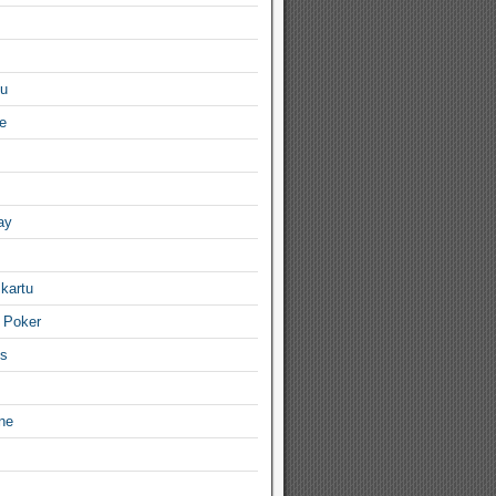
u
e
ay
kartu
 Poker
s
ne