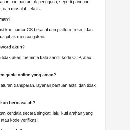
anan bantuan untuk pengguna, seperti panduan
ur, dan masalah teknis.
aman?
stikan nomor CS berasal dari platform resmi dan
ada pihak mencurigakan.
sword akun?
 tidak akan meminta kata sandi, kode OTP, atau
orm gaple online yang aman?
 aturan transparan, layanan bantuan aktif, dan tidak
 akun bermasalah?
n kendala secara singkat, lalu ikuti arahan yang
au kode verifikasi.