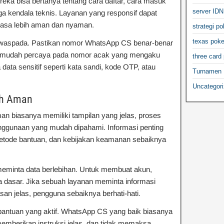
reka bisa bertanya tentang cara daftar, cara masuk
server IDN
gga kendala teknis. Layanan yang responsif dapat
asa lebih aman dan nyaman.
strategi po
texas poke
u waspada. Pastikan nomor WhatsApp CS benar-benar
an mudah percaya pada nomor acak yang mengaku
three card
data sensitif seperti kata sandi, kode OTP, atau
Turnamen 
Uncategor
bih Aman
an biasanya memiliki tampilan yang jelas, proses
enggunaan yang mudah dipahami. Informasi penting
, metode bantuan, dan kebijakan keamanan sebaiknya
k meminta data berlebihan. Untuk membuat akun,
 dasar. Jika sebuah layanan meminta informasi
lasan jelas, pengguna sebaiknya berhati-hati.
 bantuan yang aktif. WhatsApp CS yang baik biasanya
mberikan instruksi jelas, dan tidak memaksa