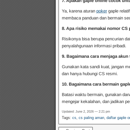
7. Apakah gaple online cocok un
Ya, karena aturan
poker
gaple relat
membaca panduan dan bermain seca
8. Apa risiko memakai nomor CS 
Risikonya bisa berupa pencurian da
penyalahgunaan informasi pribadi.
9. Bagaimana cara menjaga akun
Gunakan kata sandi kuat, jangan me
dan hanya hubungi CS resmi.
10. Bagaimana cara bermain gaple
Batasi waktu bermain, gunakan dana 
mengejar kekalahan, dan jadikan pe
Updated: June 2, 2026 — 2:21 pm
Tags:
cs
,
cs paling aman
,
daftar gaple o