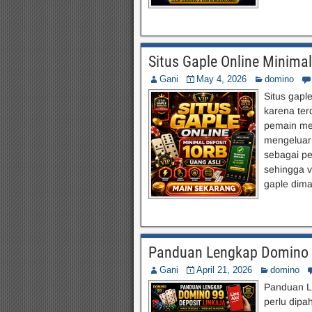
Situs Gaple Online Minimal
Gani
May 4, 2026
domino
Situs gaple
karena ter
pemain me
mengeluark
sebagai pe
sehingga v
gaple dima
Panduan Lengkap Domino 9
Gani
April 21, 2026
domino
Panduan L
perlu dipa