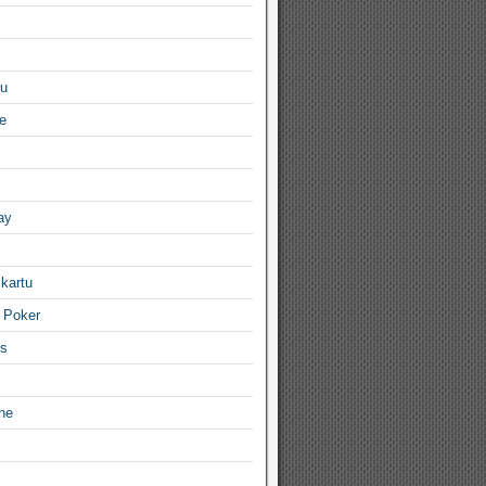
u
e
ay
kartu
 Poker
s
ne