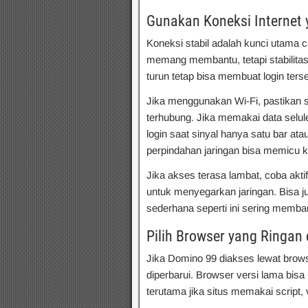
Gunakan Koneksi Internet 
Koneksi stabil adalah kunci utama ca
memang membantu, tetapi stabilitas
turun tetap bisa membuat login ters
Jika menggunakan Wi-Fi, pastikan si
terhubung. Jika memakai data seluler
login saat sinyal hanya satu bar at
perpindahan jaringan bisa memicu k
Jika akses terasa lambat, coba akti
untuk menyegarkan jaringan. Bisa j
sederhana seperti ini sering memban
Pilih Browser yang Ringan
Jika Domino 99 diakses lewat brow
diperbarui. Browser versi lama bi
terutama jika situs memakai script, v