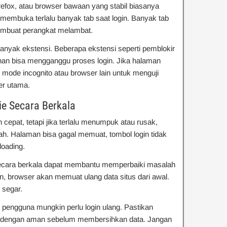
efox, atau browser bawaan yang stabil biasanya
membuka terlalu banyak tab saat login. Banyak tab
mbuat perangkat melambat.
 banyak ekstensi. Beberapa ekstensi seperti pemblokir
bahan bisa mengganggu proses login. Jika halaman
 mode incognito atau browser lain untuk menguji
er utama.
e Secara Berkala
cepat, tetapi jika terlalu menumpuk atau rusak,
ah. Halaman bisa gagal memuat, tombol login tidak
loading.
ecara berkala dapat membantu memperbaiki masalah
kan, browser akan memuat ulang data situs dari awal.
 segar.
pengguna mungkin perlu login ulang. Pastikan
 dengan aman sebelum membersihkan data. Jangan