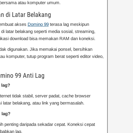
 bersama atau komputer umum.
an di Latar Belakang
 membuat akses
Domino 99
terasa lag meskipun
n di latar belakang seperti media sosial, streaming,
aplikasi download bisa memakan RAM dan koneksi.
tidak digunakan. Jika memakai ponsel, bersihkan
au komputer, tutup program berat seperti editor video,
mino 99 Anti Lag
 lag?
ernet tidak stabil, server padat, cache browser
 latar belakang, atau link yang bermasalah.
i lag?
ebih penting daripada sekadar cepat. Koneksi cepat
ebabkan lag.