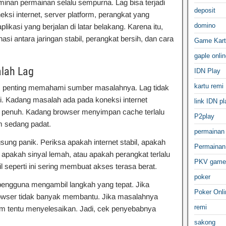
aminan permainan selalu sempurna. Lag bisa terjadi
deposit
eksi internet, server platform, perangkat yang
domino
likasi yang berjalan di latar belakang. Karena itu,
i antara jaringan stabil, perangkat bersih, dan cara
Game Kart
gaple onlin
lah Lag
IDN Play
kartu remi
ag, penting memahami sumber masalahnya. Lag tidak
asi. Kadang masalah ada pada koneksi internet
link IDN pl
u penuh. Kadang browser menyimpan cache terlalu
P2play
m sedang padat.
permainan 
gsung panik. Periksa apakah internet stabil, apakah
Permainan
, apakah sinyal lemah, atau apakah perangkat terlalu
PKV game
seperti ini sering membuat akses terasa berat.
poker
ngguna mengambil langkah yang tepat. Jika
Poker Onli
owser tidak banyak membantu. Jika masalahnya
remi
um tentu menyelesaikan. Jadi, cek penyebabnya
sakong