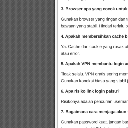
3. Browser apa yang cocok untuk 
Gunakan browser yang ringan dan te
bawaan yang stabil. Hindari terlalu 
4. Apakah membersihkan cache 
Ya. Cache dan cookie yang rusak 
atau error.
5. Apakah VPN membantu login an
Tidak selalu. VPN gratis sering mem
Gunakan koneksi biasa yang stabil
6. Apa risiko link login palsu?
Risikonya adalah pencurian userna
7. Bagaimana cara menjaga akun
Gunakan password kuat, jangan bag