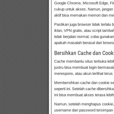
Google Chrome, Microsoft Edge, Fir
cukup untuk akses. Namun, jangan 
aktif bisa memakan memori dan me
Pastikan juga browser tidak terlalu
iklan, VPN gratis, atau script tam
tidak berjalan normal, coba gunakan
apakah masalah berasal dari brows
Bersihkan Cache dan Cooki
Cache membantu situs terbuka lebih 
justru bisa membuat login bermasal
merespons, atau akun terlihat terus 
Membersihkan cache dan cookie s
seperti ini. Setelah cache dibersih
Ini bisa membuat akses terasa lebih
Namun, setelah menghapus cookie, 
username dan password tersimpan