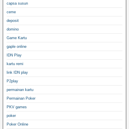
capsa susun
ceme
deposit
domino
Game Kartu
gaple online
IDN Play
kartu remi
link IDN play
P2play
permainan kartu
Permainan Poker
PKV games
poker
Poker Online