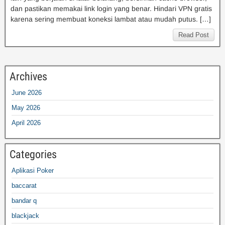
dan pastikan memakai link login yang benar. Hindari VPN gratis
karena sering membuat koneksi lambat atau mudah putus. […]
Read Post
Archives
June 2026
May 2026
April 2026
Categories
Aplikasi Poker
baccarat
bandar q
blackjack