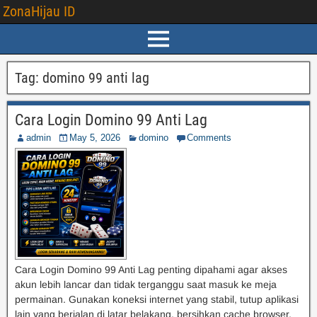
ZonaHijau ID
Tag:
domino 99 anti lag
Cara Login Domino 99 Anti Lag
admin
May 5, 2026
domino
Comments
Cara Login Domino 99 Anti Lag penting dipahami agar akses
akun lebih lancar dan tidak terganggu saat masuk ke meja
permainan. Gunakan koneksi internet yang stabil, tutup aplikasi
lain yang berjalan di latar belakang, bersihkan cache browser,