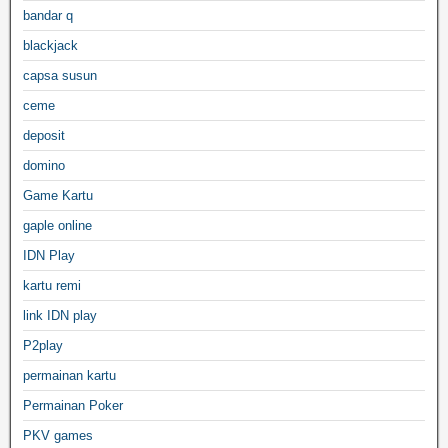
bandar q
blackjack
capsa susun
ceme
deposit
domino
Game Kartu
gaple online
IDN Play
kartu remi
link IDN play
P2play
permainan kartu
Permainan Poker
PKV games