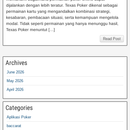
dijalankan dengan lebih teratur. Texas Poker dikenal sebagai
permainan kartu yang mengandalkan kombinasi strategi,
kesabaran, pembacaan situasi, serta kemampuan mengelola
modal. Tidak seperti permainan yang hanya menunggu hasil,
Texas Poker menuntut […]
Read Post
Archives
June 2026
May 2026
April 2026
Categories
Aplikasi Poker
baccarat