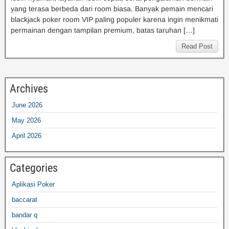
yang terasa berbeda dari room biasa. Banyak pemain mencari
blackjack poker room VIP paling populer karena ingin menikmati
permainan dengan tampilan premium, batas taruhan […]
Read Post
Archives
June 2026
May 2026
April 2026
Categories
Aplikasi Poker
baccarat
bandar q