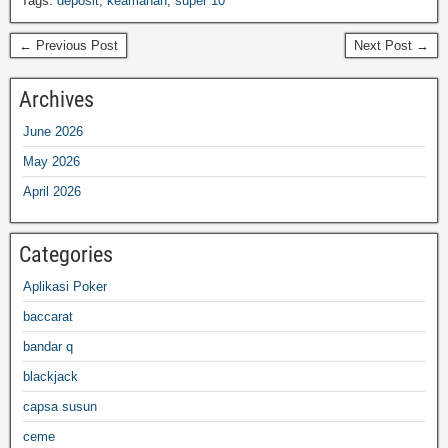
Tags:
deposit
,
keamanan
,
super 10
← Previous Post
Next Post →
Archives
June 2026
May 2026
April 2026
Categories
Aplikasi Poker
baccarat
bandar q
blackjack
capsa susun
ceme