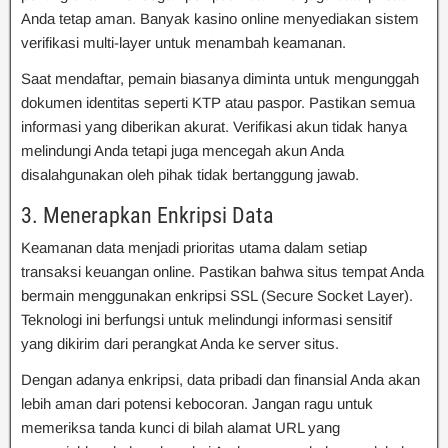
Anda tetap aman. Banyak kasino online menyediakan sistem
verifikasi multi-layer untuk menambah keamanan.
Saat mendaftar, pemain biasanya diminta untuk mengunggah
dokumen identitas seperti KTP atau paspor. Pastikan semua
informasi yang diberikan akurat. Verifikasi akun tidak hanya
melindungi Anda tetapi juga mencegah akun Anda
disalahgunakan oleh pihak tidak bertanggung jawab.
3. Menerapkan Enkripsi Data
Keamanan data menjadi prioritas utama dalam setiap
transaksi keuangan online. Pastikan bahwa situs tempat Anda
bermain menggunakan enkripsi SSL (Secure Socket Layer).
Teknologi ini berfungsi untuk melindungi informasi sensitif
yang dikirim dari perangkat Anda ke server situs.
Dengan adanya enkripsi, data pribadi dan finansial Anda akan
lebih aman dari potensi kebocoran. Jangan ragu untuk
memeriksa tanda kunci di bilah alamat URL yang