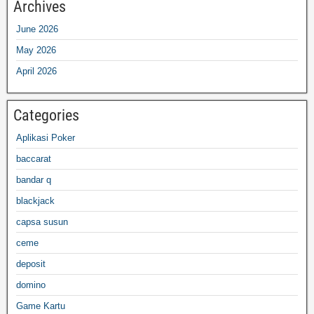
Archives
June 2026
May 2026
April 2026
Categories
Aplikasi Poker
baccarat
bandar q
blackjack
capsa susun
ceme
deposit
domino
Game Kartu