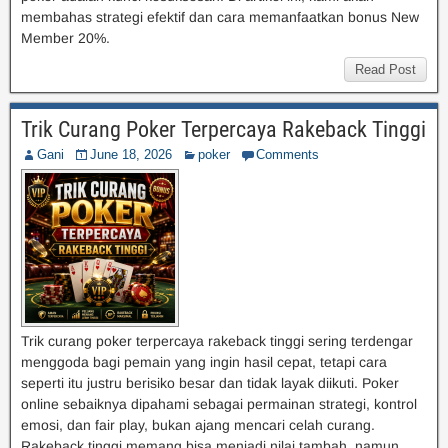
membahas strategi efektif dan cara memanfaatkan bonus New
Member 20%.
Read Post
Trik Curang Poker Terpercaya Rakeback Tinggi
Gani
June 18, 2026
poker
Comments
Trik curang poker terpercaya rakeback tinggi sering terdengar
menggoda bagi pemain yang ingin hasil cepat, tetapi cara
seperti itu justru berisiko besar dan tidak layak diikuti. Poker
online sebaiknya dipahami sebagai permainan strategi, kontrol
emosi, dan fair play, bukan ajang mencari celah curang.
Rakeback tinggi memang bisa menjadi nilai tambah, namun