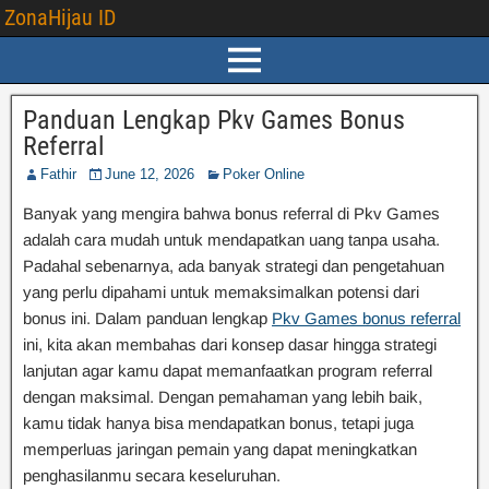
ZonaHijau ID
Panduan Lengkap Pkv Games Bonus
Referral
Fathir
June 12, 2026
Poker Online
Banyak yang mengira bahwa bonus referral di Pkv Games
adalah cara mudah untuk mendapatkan uang tanpa usaha.
Padahal sebenarnya, ada banyak strategi dan pengetahuan
yang perlu dipahami untuk memaksimalkan potensi dari
bonus ini. Dalam panduan lengkap
Pkv Games bonus referral
ini, kita akan membahas dari konsep dasar hingga strategi
lanjutan agar kamu dapat memanfaatkan program referral
dengan maksimal. Dengan pemahaman yang lebih baik,
kamu tidak hanya bisa mendapatkan bonus, tetapi juga
memperluas jaringan pemain yang dapat meningkatkan
penghasilanmu secara keseluruhan.