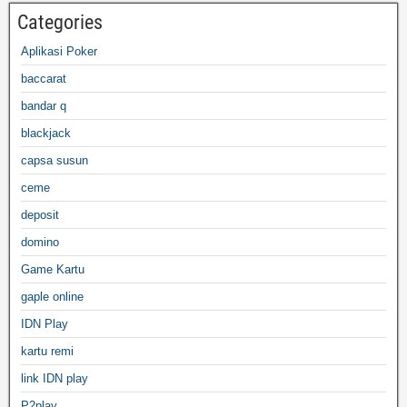
Categories
Aplikasi Poker
baccarat
bandar q
blackjack
capsa susun
ceme
deposit
domino
Game Kartu
gaple online
IDN Play
kartu remi
link IDN play
P2play