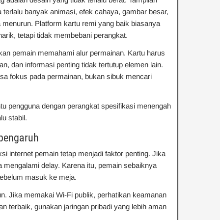
 terlalu banyak animasi, efek cahaya, gambar besar,
 menurun. Platform kartu remi yang baik biasanya
arik, tetapi tidak membebani perangkat.
an pemain memahami alur permainan. Kartu harus
an, dan informasi penting tidak tertutup elemen lain.
bisa fokus pada permainan, bukan sibuk mencari
tu pengguna dengan perangkat spesifikasi menengah
u stabil.
rpengaruh
si internet pemain tetap menjadi faktor penting. Jika
sa mengalami delay. Karena itu, pemain sebaiknya
sebelum masuk ke meja.
run. Jika memakai Wi-Fi publik, perhatikan keamanan
n terbaik, gunakan jaringan pribadi yang lebih aman