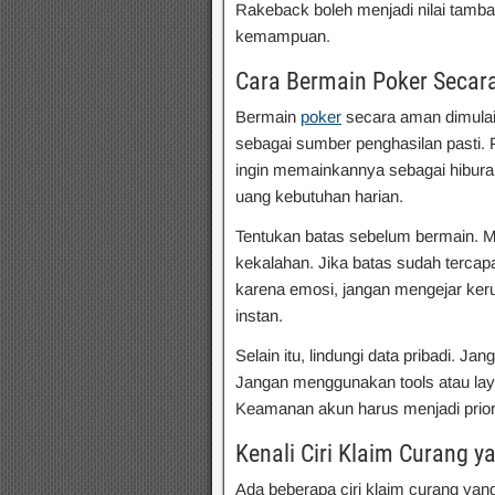
Rakeback boleh menjadi nilai tambah
kemampuan.
Cara Bermain Poker Seca
Bermain
poker
secara aman dimulai 
sebagai sumber penghasilan pasti. P
ingin memainkannya sebagai hibura
uang kebutuhan harian.
Tentukan batas sebelum bermain. M
kekalahan. Jika batas sudah tercapa
karena emosi, jangan mengejar ker
instan.
Selain itu, lindungi data pribadi. 
Jangan menggunakan tools atau la
Keamanan akun harus menjadi prior
Kenali Ciri Klaim Curang 
Ada beberapa ciri klaim curang yan