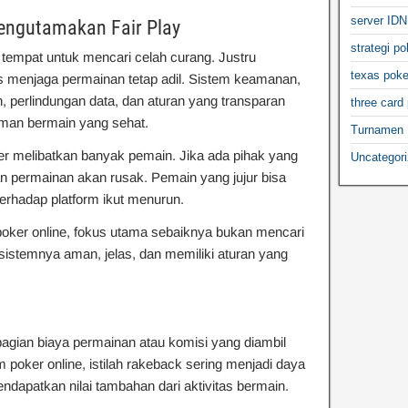
server IDN
engutamakan Fair Play
strategi po
 tempat untuk mencari celah curang. Justru
texas poke
us menjaga permainan tetap adil. Sistem keamanan,
 perlindungan data, dan aturan yang transparan
three card
aman bermain yang sehat.
Turnamen 
ker melibatkan banyak pemain. Jika ada pihak yang
Uncategor
 permainan akan rusak. Pemain yang jujur bisa
erhadap platform ikut menurun.
 poker online, fokus utama sebaiknya bukan mencari
sistemnya aman, jelas, dan memiliki aturan yang
gian biaya permainan atau komisi yang diambil
m poker online, istilah rakeback sering menjadi daya
ndapatkan nilai tambahan dari aktivitas bermain.