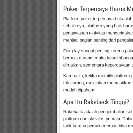
Poker Terpercaya Harus M
Platform poker terpercaya bukanlah
sebaliknya, platform yang baik har
pengawasan aktivitas mencurigakan,
menjadi bagian penting dari pengal
Fair play sangat penting karena po
berbuat curang, maka keseimbangan
dirugikan, sementara kepercayaan t
Karena itu, ketika memilih platform
trik curang, melainkan memastikan 
mudah dipahami.
Apa Itu Rakeback Tinggi?
Rakeback adalah pengembalian seba
platform dari aktivitas pemain. Dala
tarik karena pemain merasa bisa me