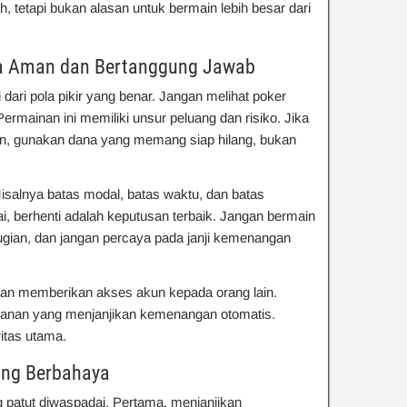
, tetapi bukan alasan untuk bermain lebih besar dari
ra Aman dan Bertanggung Jawab
dari pola pikir yang benar. Jangan melihat poker
ermainan ini memiliki unsur peluang dan risiko. Jika
n, gunakan dana yang memang siap hilang, bukan
isalnya batas modal, batas waktu, dan batas
i, berhenti adalah keputusan terbaik. Jangan bermain
ugian, dan jangan percaya pada janji kemenangan
Jangan memberikan akses akun kepada orang lain.
yanan yang menjanjikan kemenangan otomatis.
itas utama.
yang Berbahaya
g patut diwaspadai. Pertama, menjanjikan