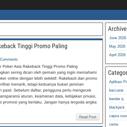
Archive
June 2026
keback Tinggi Promo Paling
May 2026
April 2026
Comments
r Poker Asia Rakeback Tinggi Promo Paling
Categor
gkan sering dicari oleh pemain yang ingin memahami
oker online dengan lebih selektif. Rakeback dan promo
Aplikasi P
lihat menarik, tetapi keduanya bukan jaminan
 pasti. Sebelum daftar, pengguna perlu mengecek
baccarat
 transparansi aturan, keamanan data, kebijakan privasi,
bandar q
at promosi yang berlaku. Jangan hanya tergoda angka
blackjack
capsa sus
Read Post
ceme