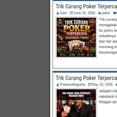
Trik Curang Poker Terperc
Gani
June 18, 2026
poker
Trik curan
menggoda b
itu justru 
sebaiknya 
dan fair p
memang bi
keuntunga
Trik Curang Poker Terperc
PratamaNugraha
May 22, 2026
Jelajahi t
rakeback t
Pelajari st