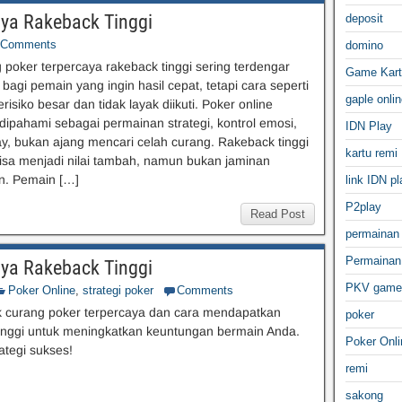
aya Rakeback Tinggi
deposit
Comments
domino
g poker terpercaya rakeback tinggi sering terdengar
Game Kart
agi pemain yang ingin hasil cepat, tetapi cara seperti
gaple onlin
berisiko besar dan tidak layak diikuti. Poker online
dipahami sebagai permainan strategi, kontrol emosi,
IDN Play
lay, bukan ajang mencari celah curang. Rakeback tinggi
kartu remi
sa menjadi nilai tambah, namun bukan jaminan
n. Pemain […]
link IDN pl
P2play
Read Post
permainan 
Permainan
aya Rakeback Tinggi
PKV game
Poker Online
,
strategi poker
Comments
rik curang poker terpercaya dan cara mendapatkan
poker
inggi untuk meningkatkan keuntungan bermain Anda.
Poker Onli
rategi sukses!
remi
sakong