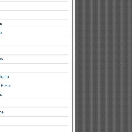
u
e
ay
kartu
 Poker
s
ne