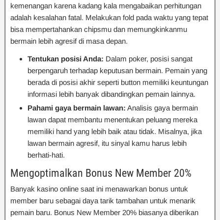
kemenangan karena kadang kala mengabaikan perhitungan
adalah kesalahan fatal. Melakukan fold pada waktu yang tepat
bisa mempertahankan chipsmu dan memungkinkanmu
bermain lebih agresif di masa depan.
Tentukan posisi Anda:
Dalam poker, posisi sangat
berpengaruh terhadap keputusan bermain. Pemain yang
berada di posisi akhir seperti button memiliki keuntungan
informasi lebih banyak dibandingkan pemain lainnya.
Pahami gaya bermain lawan:
Analisis gaya bermain
lawan dapat membantu menentukan peluang mereka
memiliki hand yang lebih baik atau tidak. Misalnya, jika
lawan bermain agresif, itu sinyal kamu harus lebih
berhati-hati.
Mengoptimalkan Bonus New Member 20%
Banyak kasino online saat ini menawarkan bonus untuk
member baru sebagai daya tarik tambahan untuk menarik
pemain baru. Bonus New Member 20% biasanya diberikan