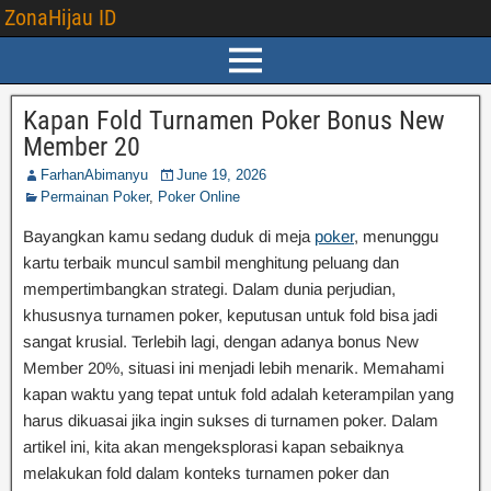
ZonaHijau ID
Kapan Fold Turnamen Poker Bonus New
Member 20
FarhanAbimanyu
June 19, 2026
Permainan Poker
,
Poker Online
Bayangkan kamu sedang duduk di meja
poker
, menunggu
kartu terbaik muncul sambil menghitung peluang dan
mempertimbangkan strategi. Dalam dunia perjudian,
khususnya turnamen poker, keputusan untuk fold bisa jadi
sangat krusial. Terlebih lagi, dengan adanya bonus New
Member 20%, situasi ini menjadi lebih menarik. Memahami
kapan waktu yang tepat untuk fold adalah keterampilan yang
harus dikuasai jika ingin sukses di turnamen poker. Dalam
artikel ini, kita akan mengeksplorasi kapan sebaiknya
melakukan fold dalam konteks turnamen poker dan