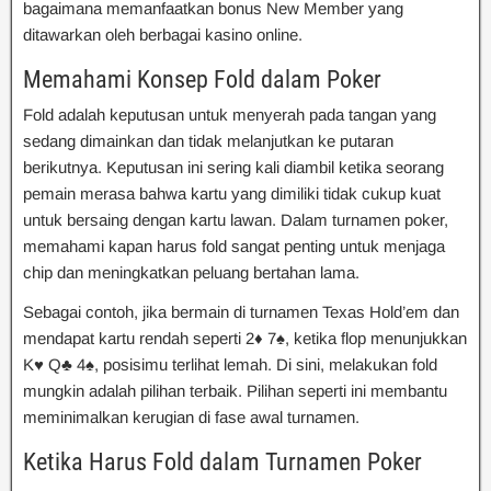
bagaimana memanfaatkan bonus New Member yang
ditawarkan oleh berbagai kasino online.
Memahami Konsep Fold dalam Poker
Fold adalah keputusan untuk menyerah pada tangan yang
sedang dimainkan dan tidak melanjutkan ke putaran
berikutnya. Keputusan ini sering kali diambil ketika seorang
pemain merasa bahwa kartu yang dimiliki tidak cukup kuat
untuk bersaing dengan kartu lawan. Dalam turnamen poker,
memahami kapan harus fold sangat penting untuk menjaga
chip dan meningkatkan peluang bertahan lama.
Sebagai contoh, jika bermain di turnamen Texas Hold’em dan
mendapat kartu rendah seperti 2♦ 7♠, ketika flop menunjukkan
K♥ Q♣ 4♠, posisimu terlihat lemah. Di sini, melakukan fold
mungkin adalah pilihan terbaik. Pilihan seperti ini membantu
meminimalkan kerugian di fase awal turnamen.
Ketika Harus Fold dalam Turnamen Poker