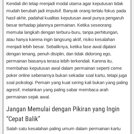
Kendali diri tetap menjadi modal utama agar keputusan tidak
mudah berubah jadi impulsif. Banyak orang terlalu fokus pada
hasil akhir, padahal kualitas keputusan awal punya pengaruh
besar terhadap jalannya permainan. Ketika seseorang
memulai langkah dengan terburu-buru, tanpa perhitungan,
atau hanya karena ingin langsung aktif, risiko kesalahan
menjadi lebih besar. Sebaliknya, ketika fase awal dijalani
dengan tenang, penuh disiplin, dan tidak didorong ego,
permainan biasanya terasa lebih terkendali. Karena itu,
membahas keputusan awal dalam permainan seperti ceme
poker online sebenarnya bukan sekadar soal kartu, tetapi juga
soal psikologi. Pemain yang kuat sering kali bukan yang paling
agresif, melainkan yang paling sabar membaca arah
permainan sejak awal.
Jangan Memulai dengan Pikiran yang Ingin
“Cepat Balik”
Salah satu kesalahan paling umum dalam permainan kartu