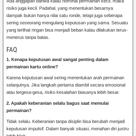
Ada anggapan bahwa kalau nominal permainan kecil, maka
risiko juga kecil. Padahal, yang menentukan besarnya
dampak bukan hanya nilai satu ronde, tetapi juga seberapa
sering seseorang mengulang keputusan yang sama. Sesuatu
yang terlihat ringan bisa menjadi beban kalau dilakukan terus-
menerus tanpa batas.
FAQ
1. Kenapa keputusan awal sangat penting dalam
permainan kartu online?
Karena keputusan awal sering menentukan arah permainan
selanjutnya. Jika langkah pertama diambil secara emosional
atau tergesa-gesa, risiko kesalahan biasanya lebih besar.
2. Apakah keberanian selalu bagus saat memulai
permainan?
Tidak selalu. Keberanian tanpa disiplin bisa berubah menjadi
keputusan impulsif. Dalam banyak situasi, menahan diri justru
lebih bijak.