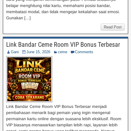
belajar menghitung nilai kartu, memahami posisi bandar,
membatasi modal, dan tidak mengejar kekalahan saat emosi.
Gunakan […]
Read Post
Link Bandar Ceme Room VIP Bonus Terbesar
Gani
June 15, 2026
ceme
Comments
Link Bandar Ceme Room VIP Bonus Terbesar menjadi
pembahasan menarik bagi pemain yang ingin mengenal
permainan kartu online dengan suasana lebih eksklusif. Room
VIP biasanya menawarkan tampilan lebih rapi, layanan lebih