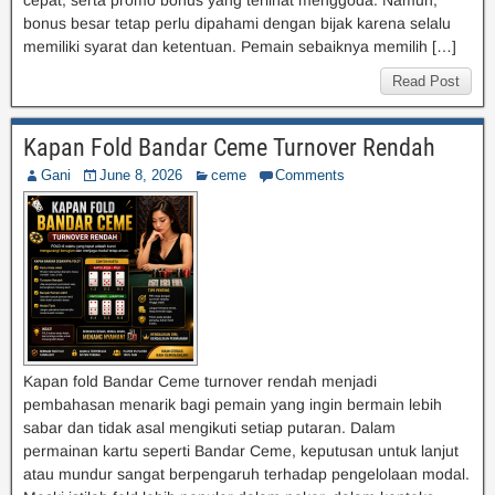
cepat, serta promo bonus yang terlihat menggoda. Namun,
bonus besar tetap perlu dipahami dengan bijak karena selalu
memiliki syarat dan ketentuan. Pemain sebaiknya memilih […]
Read Post
Kapan Fold Bandar Ceme Turnover Rendah
Gani
June 8, 2026
ceme
Comments
Kapan fold Bandar Ceme turnover rendah menjadi
pembahasan menarik bagi pemain yang ingin bermain lebih
sabar dan tidak asal mengikuti setiap putaran. Dalam
permainan kartu seperti Bandar Ceme, keputusan untuk lanjut
atau mundur sangat berpengaruh terhadap pengelolaan modal.