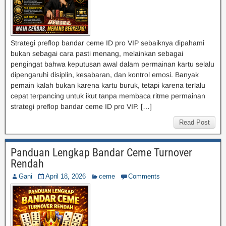
Strategi preflop bandar ceme ID pro VIP sebaiknya dipahami
bukan sebagai cara pasti menang, melainkan sebagai
pengingat bahwa keputusan awal dalam permainan kartu selalu
dipengaruhi disiplin, kesabaran, dan kontrol emosi. Banyak
pemain kalah bukan karena kartu buruk, tetapi karena terlalu
cepat terpancing untuk ikut tanpa membaca ritme permainan
strategi preflop bandar ceme ID pro VIP. […]
Read Post
Panduan Lengkap Bandar Ceme Turnover
Rendah
Gani
April 18, 2026
ceme
Comments