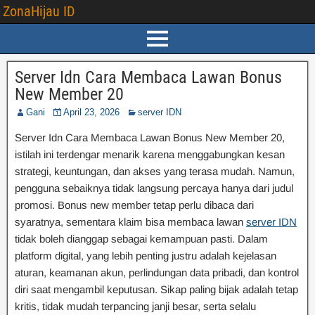
ZonaHijau ID
Server Idn Cara Membaca Lawan Bonus
New Member 20
Gani
April 23, 2026
server IDN
Server Idn Cara Membaca Lawan Bonus New Member 20,
istilah ini terdengar menarik karena menggabungkan kesan
strategi, keuntungan, dan akses yang terasa mudah. Namun,
pengguna sebaiknya tidak langsung percaya hanya dari judul
promosi. Bonus new member tetap perlu dibaca dari
syaratnya, sementara klaim bisa membaca lawan
server IDN
tidak boleh dianggap sebagai kemampuan pasti. Dalam
platform digital, yang lebih penting justru adalah kejelasan
aturan, keamanan akun, perlindungan data pribadi, dan kontrol
diri saat mengambil keputusan. Sikap paling bijak adalah tetap
kritis, tidak mudah terpancing janji besar, serta selalu