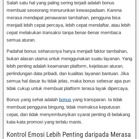
Salah satu hal yang paling sering terjadi adalah bonus
membuat seseorang menurunkan kewaspadaan. Karena
merasa mendapat penawaran tambahan, pengguna bisa
menjadi lebih cepat percaya, lebih cepat mendaftar, atau lebih
cepat melakukan transaksi tanpa benar-benar membaca
semua aturan.
Padahal bonus seharusnya hanya menjadi faktor tambahan,
bukan alasan utama untuk menggunakan suatu layanan. Yang
lebih penting adalah keamanan platform, kejelasan aturan,
perlindungan data pribadi, dan kualitas layanan bantuan. Jika
semua hal dasar itu tidak jelas, maka bonus sebesar apa pun
tidak cukup untuk membuat platform terasa layak dipercaya.
Bonus yang sehat adalah
bonus
yang transparan. Ia tidak
membuat pengguna bingung, tidak memaksa keputusan
cepat, dan tidak menyembunyikan syarat penting di belakang
kata-kata promosi yang terlalu manis.
Kontrol Emosi Lebih Penting daripada Merasa