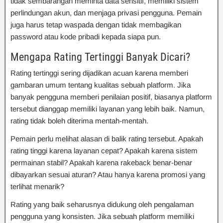
tidak sembarangan meminta data sensitif, memiliki sistem
perlindungan akun, dan menjaga privasi pengguna. Pemain
juga harus tetap waspada dengan tidak membagikan
password atau kode pribadi kepada siapa pun.
Mengapa Rating Tertinggi Banyak Dicari?
Rating tertinggi sering dijadikan acuan karena memberi
gambaran umum tentang kualitas sebuah platform. Jika
banyak pengguna memberi penilaian positif, biasanya platform
tersebut dianggap memiliki layanan yang lebih baik. Namun,
rating tidak boleh diterima mentah-mentah.
Pemain perlu melihat alasan di balik rating tersebut. Apakah
rating tinggi karena layanan cepat? Apakah karena sistem
permainan stabil? Apakah karena rakeback benar-benar
dibayarkan sesuai aturan? Atau hanya karena promosi yang
terlihat menarik?
Rating yang baik seharusnya didukung oleh pengalaman
pengguna yang konsisten. Jika sebuah platform memiliki