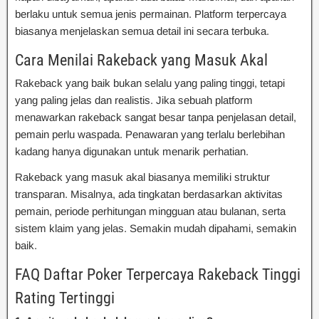
berlaku untuk semua jenis permainan. Platform terpercaya
biasanya menjelaskan semua detail ini secara terbuka.
Cara Menilai Rakeback yang Masuk Akal
Rakeback yang baik bukan selalu yang paling tinggi, tetapi
yang paling jelas dan realistis. Jika sebuah platform
menawarkan rakeback sangat besar tanpa penjelasan detail,
pemain perlu waspada. Penawaran yang terlalu berlebihan
kadang hanya digunakan untuk menarik perhatian.
Rakeback yang masuk akal biasanya memiliki struktur
transparan. Misalnya, ada tingkatan berdasarkan aktivitas
pemain, periode perhitungan mingguan atau bulanan, serta
sistem klaim yang jelas. Semakin mudah dipahami, semakin
baik.
FAQ Daftar Poker Terpercaya Rakeback Tinggi
Rating Tertinggi