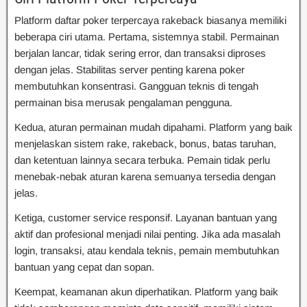
Platform daftar poker terpercaya rakeback biasanya memiliki
beberapa ciri utama. Pertama, sistemnya stabil. Permainan
berjalan lancar, tidak sering error, dan transaksi diproses
dengan jelas. Stabilitas server penting karena poker
membutuhkan konsentrasi. Gangguan teknis di tengah
permainan bisa merusak pengalaman pengguna.
Kedua, aturan permainan mudah dipahami. Platform yang baik
menjelaskan sistem rake, rakeback, bonus, batas taruhan,
dan ketentuan lainnya secara terbuka. Pemain tidak perlu
menebak-nebak aturan karena semuanya tersedia dengan
jelas.
Ketiga, customer service responsif. Layanan bantuan yang
aktif dan profesional menjadi nilai penting. Jika ada masalah
login, transaksi, atau kendala teknis, pemain membutuhkan
bantuan yang cepat dan sopan.
Keempat, keamanan akun diperhatikan. Platform yang baik