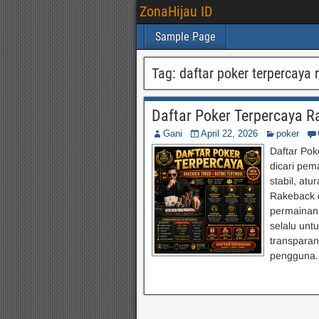
ZonaHijau ID
Sample Page
Tag:
daftar poker terpercaya
Daftar Poker Terpercaya Ra
Gani
April 22, 2026
poker
Daftar Pok
dicari pem
stabil, at
Rakeback d
permainan 
selalu unt
transparans
pengguna.