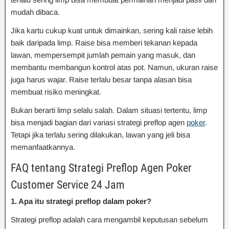
mudah dibaca.
Jika kartu cukup kuat untuk dimainkan, sering kali raise lebih
baik daripada limp. Raise bisa memberi tekanan kepada
lawan, mempersempit jumlah pemain yang masuk, dan
membantu membangun kontrol atas pot. Namun, ukuran raise
juga harus wajar. Raise terlalu besar tanpa alasan bisa
membuat risiko meningkat.
Bukan berarti limp selalu salah. Dalam situasi tertentu, limp
bisa menjadi bagian dari variasi strategi preflop agen
poker
.
Tetapi jika terlalu sering dilakukan, lawan yang jeli bisa
memanfaatkannya.
FAQ tentang Strategi Preflop Agen Poker
Customer Service 24 Jam
1. Apa itu strategi preflop dalam poker?
Strategi preflop adalah cara mengambil keputusan sebelum