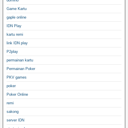
domino
Game Kartu
gaple online
IDN Play
kartu remi
link IDN play
P2play
permainan kartu
Permainan Poker
PKV games
poker
Poker Online
remi
sakong
server IDN