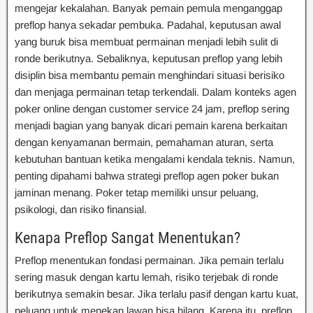
mengejar kekalahan. Banyak pemain pemula menganggap
preflop hanya sekadar pembuka. Padahal, keputusan awal
yang buruk bisa membuat permainan menjadi lebih sulit di
ronde berikutnya. Sebaliknya, keputusan preflop yang lebih
disiplin bisa membantu pemain menghindari situasi berisiko
dan menjaga permainan tetap terkendali. Dalam konteks agen
poker online dengan customer service 24 jam, preflop sering
menjadi bagian yang banyak dicari pemain karena berkaitan
dengan kenyamanan bermain, pemahaman aturan, serta
kebutuhan bantuan ketika mengalami kendala teknis. Namun,
penting dipahami bahwa strategi preflop agen poker bukan
jaminan menang. Poker tetap memiliki unsur peluang,
psikologi, dan risiko finansial.
Kenapa Preflop Sangat Menentukan?
Preflop menentukan fondasi permainan. Jika pemain terlalu
sering masuk dengan kartu lemah, risiko terjebak di ronde
berikutnya semakin besar. Jika terlalu pasif dengan kartu kuat,
peluang untuk menekan lawan bisa hilang. Karena itu, preflop