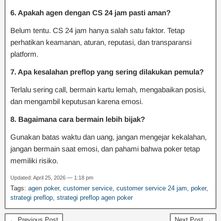
6. Apakah agen dengan CS 24 jam pasti aman?
Belum tentu. CS 24 jam hanya salah satu faktor. Tetap
perhatikan keamanan, aturan, reputasi, dan transparansi
platform.
7. Apa kesalahan preflop yang sering dilakukan pemula?
Terlalu sering call, bermain kartu lemah, mengabaikan posisi,
dan mengambil keputusan karena emosi.
8. Bagaimana cara bermain lebih bijak?
Gunakan batas waktu dan uang, jangan mengejar kekalahan,
jangan bermain saat emosi, dan pahami bahwa poker tetap
memiliki risiko.
Updated: April 25, 2026 — 1:18 pm
Tags:
agen poker
,
customer service
,
customer service 24 jam
,
poker
,
strategi preflop
,
strategi preflop agen poker
← Previous Post
Next Post →