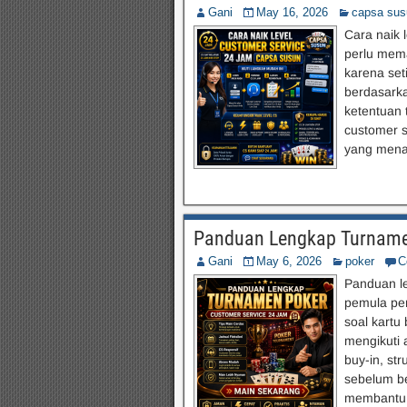
Gani
May 16, 2026
capsa sus
Cara naik 
perlu mema
karena set
berdasarka
ketentuan 
customer s
yang mena
Panduan Lengkap Turname
Gani
May 6, 2026
poker
C
Panduan le
pemula pe
soal kartu
mengikuti 
buy-in, st
sebelum be
membantu j