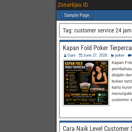
ZonaHijau ID
Sample Page
Tag:
customer service 24 jam
Kapan Fold Poker Terperc
Gani
June 27, 2026
poker
Kapan Fol
pembahasan
disiplin d
bukan tand
kartu kura
menunjukka
customer s
Cara Naik Level Customer