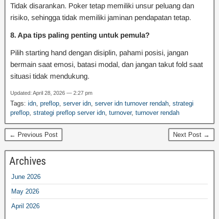
Tidak disarankan. Poker tetap memiliki unsur peluang dan
risiko, sehingga tidak memiliki jaminan pendapatan tetap.
8. Apa tips paling penting untuk pemula?
Pilih starting hand dengan disiplin, pahami posisi, jangan
bermain saat emosi, batasi modal, dan jangan takut fold saat
situasi tidak mendukung.
Updated: April 28, 2026 — 2:27 pm
Tags:
idn
,
preflop
,
server idn
,
server idn turnover rendah
,
strategi
preflop
,
strategi preflop server idn
,
turnover
,
turnover rendah
← Previous Post
Next Post →
Archives
June 2026
May 2026
April 2026