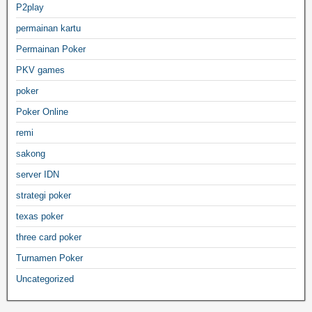
P2play
permainan kartu
Permainan Poker
PKV games
poker
Poker Online
remi
sakong
server IDN
strategi poker
texas poker
three card poker
Turnamen Poker
Uncategorized