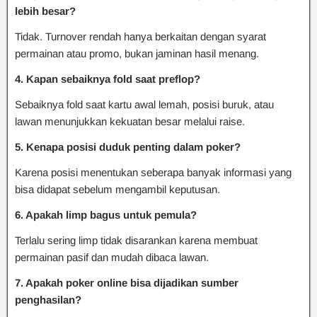
lebih besar?
Tidak. Turnover rendah hanya berkaitan dengan syarat
permainan atau promo, bukan jaminan hasil menang.
4. Kapan sebaiknya fold saat preflop?
Sebaiknya fold saat kartu awal lemah, posisi buruk, atau
lawan menunjukkan kekuatan besar melalui raise.
5. Kenapa posisi duduk penting dalam poker?
Karena posisi menentukan seberapa banyak informasi yang
bisa didapat sebelum mengambil keputusan.
6. Apakah limp bagus untuk pemula?
Terlalu sering limp tidak disarankan karena membuat
permainan pasif dan mudah dibaca lawan.
7. Apakah poker online bisa dijadikan sumber
penghasilan?