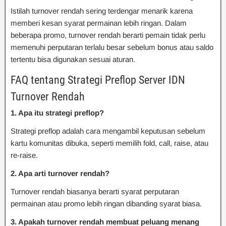
Istilah turnover rendah sering terdengar menarik karena
memberi kesan syarat permainan lebih ringan. Dalam
beberapa promo, turnover rendah berarti pemain tidak perlu
memenuhi perputaran terlalu besar sebelum bonus atau saldo
tertentu bisa digunakan sesuai aturan.
FAQ tentang Strategi Preflop Server IDN
Turnover Rendah
1. Apa itu strategi preflop?
Strategi preflop adalah cara mengambil keputusan sebelum
kartu komunitas dibuka, seperti memilih fold, call, raise, atau
re-raise.
2. Apa arti turnover rendah?
Turnover rendah biasanya berarti syarat perputaran
permainan atau promo lebih ringan dibanding syarat biasa.
3. Apakah turnover rendah membuat peluang menang