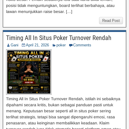
posisi tidak menguntungkan, board terlihat berbahaya, atau
lawan menunjukkan raise besar. […]
Read Post
Timing All In Situs Poker Turnover Rendah
Gani
April 21, 2026
poker
Comments
Timing All In Situs Poker Turnover Rendah, istilah ini sebaiknya
dipahami secara kritis, bukan sebagai panduan pasti untuk
menang. Keputusan besar seperti all in situs poker sering
terlihat strategis, tetapi bisa sangat dipengaruhi emosi, rasa
penasaran, atau keinginan membalikkan keadaan. Klaim