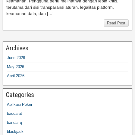
keamanan. Pengguna perlu melihatnya dengan lebih kritis,
terutama dari sisi transparansi aturan, legalitas platform,
keamanan data, dan […]
Read Post
Archives
June 2026
May 2026
April 2026
Categories
Aplikasi Poker
baccarat
bandar q
blackjack