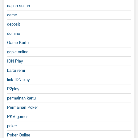
capsa susun
ceme
deposit
domino
Game Kartu
gaple online
IDN Play
kartu remi
link IDN play
P2play
permainan kartu
Permainan Poker
PKV games
poker
Poker Online