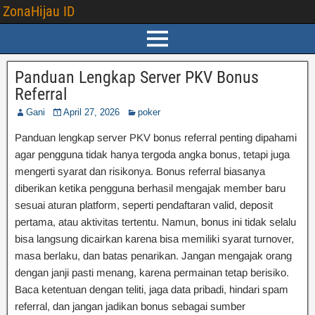
ZonaHijau ID
Panduan Lengkap Server PKV Bonus
Referral
Gani
April 27, 2026
poker
Panduan lengkap server PKV bonus referral penting dipahami
agar pengguna tidak hanya tergoda angka bonus, tetapi juga
mengerti syarat dan risikonya. Bonus referral biasanya
diberikan ketika pengguna berhasil mengajak member baru
sesuai aturan platform, seperti pendaftaran valid, deposit
pertama, atau aktivitas tertentu. Namun, bonus ini tidak selalu
bisa langsung dicairkan karena bisa memiliki syarat turnover,
masa berlaku, dan batas penarikan. Jangan mengajak orang
dengan janji pasti menang, karena permainan tetap berisiko.
Baca ketentuan dengan teliti, jaga data pribadi, hindari spam
referral, dan jangan jadikan bonus sebagai sumber