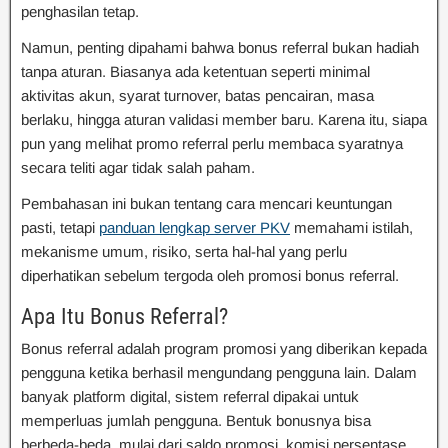
penghasilan tetap.
Namun, penting dipahami bahwa bonus referral bukan hadiah
tanpa aturan. Biasanya ada ketentuan seperti minimal
aktivitas akun, syarat turnover, batas pencairan, masa
berlaku, hingga aturan validasi member baru. Karena itu, siapa
pun yang melihat promo referral perlu membaca syaratnya
secara teliti agar tidak salah paham.
Pembahasan ini bukan tentang cara mencari keuntungan
pasti, tetapi
panduan lengkap server PKV
memahami istilah,
mekanisme umum, risiko, serta hal-hal yang perlu
diperhatikan sebelum tergoda oleh promosi bonus referral.
Apa Itu Bonus Referral?
Bonus referral adalah program promosi yang diberikan kepada
pengguna ketika berhasil mengundang pengguna lain. Dalam
banyak platform digital, sistem referral dipakai untuk
memperluas jumlah pengguna. Bentuk bonusnya bisa
berbeda-beda, mulai dari saldo promosi, komisi persentase,