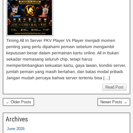
Timing All In Server PKV Player Vs Player menjadi momen
penting yang perlu dipahami pemain sebelum mengambil
keputusan besar dalam permainan kartu online. All in bukan
sekadar memasang seluruh chip, tetapi harus
mempertimbangkan kekuatan kartu, gaya lawan, kondisi server,
jumlah pemain yang masih bertahan, dan batas modal pribadi.
Jangan mudah percaya bahwa server tertentu bisa […]
Read Post
← Older Posts
Newer Posts →
Archives
June 2026