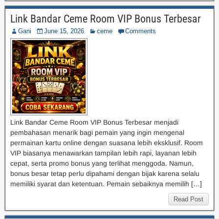
Link Bandar Ceme Room VIP Bonus Terbesar
Gani
June 15, 2026
ceme
Comments
Link Bandar Ceme Room VIP Bonus Terbesar menjadi
pembahasan menarik bagi pemain yang ingin mengenal
permainan kartu online dengan suasana lebih eksklusif. Room
VIP biasanya menawarkan tampilan lebih rapi, layanan lebih
cepat, serta promo bonus yang terlihat menggoda. Namun,
bonus besar tetap perlu dipahami dengan bijak karena selalu
memiliki syarat dan ketentuan. Pemain sebaiknya memilih […]
Read Post