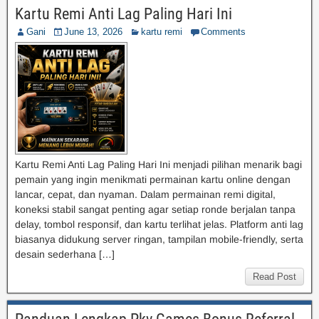
Kartu Remi Anti Lag Paling Hari Ini
Gani
June 13, 2026
kartu remi
Comments
Kartu Remi Anti Lag Paling Hari Ini menjadi pilihan menarik bagi
pemain yang ingin menikmati permainan kartu online dengan
lancar, cepat, dan nyaman. Dalam permainan remi digital,
koneksi stabil sangat penting agar setiap ronde berjalan tanpa
delay, tombol responsif, dan kartu terlihat jelas. Platform anti lag
biasanya didukung server ringan, tampilan mobile-friendly, serta
desain sederhana […]
Read Post