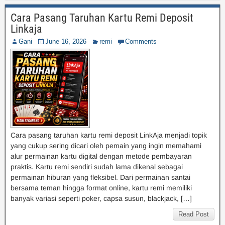
Cara Pasang Taruhan Kartu Remi Deposit
Linkaja
Gani
June 16, 2026
remi
Comments
Cara pasang taruhan kartu remi deposit LinkAja menjadi topik
yang cukup sering dicari oleh pemain yang ingin memahami
alur permainan kartu digital dengan metode pembayaran
praktis. Kartu remi sendiri sudah lama dikenal sebagai
permainan hiburan yang fleksibel. Dari permainan santai
bersama teman hingga format online, kartu remi memiliki
banyak variasi seperti poker, capsa susun, blackjack, […]
Read Post