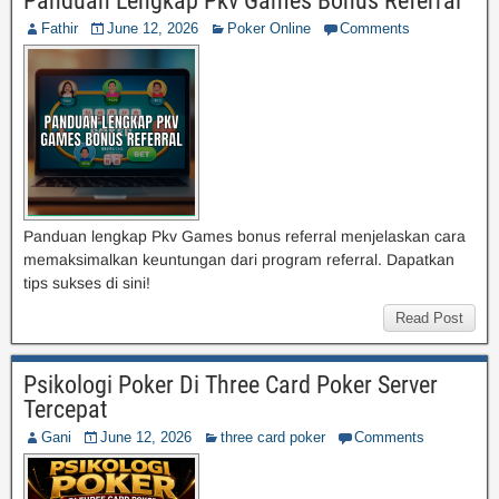
Panduan Lengkap Pkv Games Bonus Referral
Fathir
June 12, 2026
Poker Online
Comments
Panduan lengkap Pkv Games bonus referral menjelaskan cara
memaksimalkan keuntungan dari program referral. Dapatkan
tips sukses di sini!
Read Post
Psikologi Poker Di Three Card Poker Server
Tercepat
Gani
June 12, 2026
three card poker
Comments