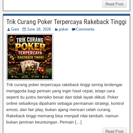
Read Post
Trik Curang Poker Terpercaya Rakeback Tinggi
Gani
June 18, 2026
poker
Comments
Trik curang poker terpercaya rakeback tinggi sering terdengar
menggoda bagi pemain yang ingin hasil cepat, tetapi cara
seperti itu justru berisiko besar dan tidak layak diikuti. Poker
online sebaiknya dipahami sebagai permainan strategi, kontrol
emosi, dan fair play, bukan ajang mencari celah curang.
Rakeback tinggi memang bisa menjadi nilai tambah, namun
bukan jaminan keuntungan. Pemain […]
Read Post