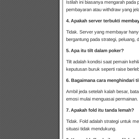
Istilah ini biasanya mengarah pada
pembayaran atau withdraw yang jela
4. Apakah server terbukti memb
Tidak. Server yang membayar hanya 
bergantung pada strategi, peluang,
5. Apa itu tilt dalam poker?
Tilt adalah kondisi saat pemain kehi
keputusan buruk seperti raise berleb
6. Bagaimana cara menghindari ti
Ambil jeda setelah kalah besar, bata
emosi mulai menguasai permainan.
7. Apakah fold itu tanda lemah?
Tidak. Fold adalah strategi untuk me
situasi tidak mendukung.