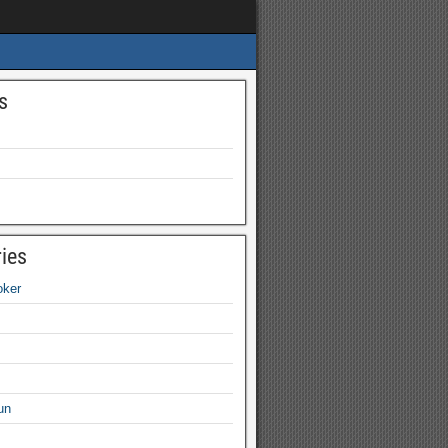
s
ies
oker
un