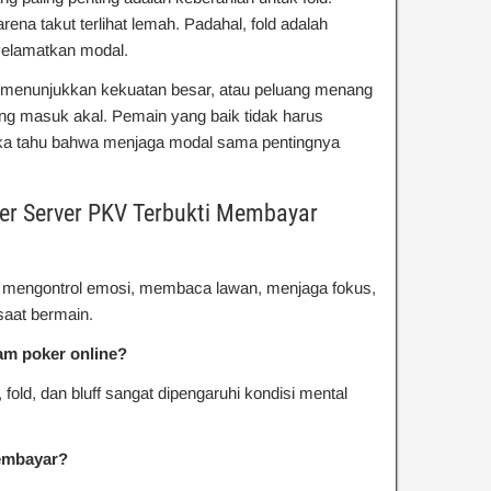
na takut terlihat lemah. Padahal, fold adalah
yelamatkan modal.
n menunjukkan kekuatan besar, atau peluang menang
yang masuk akal. Pemain yang baik tidak harus
 tahu bahwa menjaga modal sama pentingnya
er Server PKV Terbukti Membayar
 mengontrol emosi, membaca lawan, menjaga fokus,
saat bermain.
am poker online?
 fold, dan bluff sangat dipengaruhi kondisi mental
membayar?