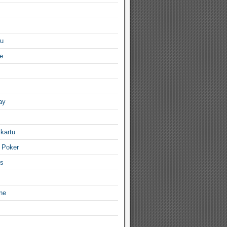
u
e
ay
kartu
 Poker
s
ne