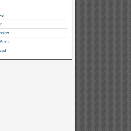
ker
r
 poker
Poker
ized