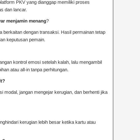
 platform PKV yang dianggap memiliki proses
s dan lancar.
ayar menjamin menang
?
berkaitan dengan transaksi. Hasil permainan tetap
 dan keputusan pemain.
langan kontrol emosi setelah kalah, lalu mengambil
ihan atau all-in tanpa perhitungan.
lt?
si modal, jangan mengejar kerugian, dan berhenti jika
nghindari kerugian lebih besar ketika kartu atau