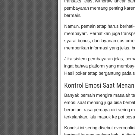
transaksi jelas, withdraw lancar, da
pembayaran memang penting kare
bermain.
Namun, pemain tetap harus berhati-h
membayar”. Perhatikan juga transpar
syarat bonus, dan layanan customer
memberikan informasi yang jelas, b
Jika sistem pembayaran jelas, pema
ingat bahwa platform yang membaya
Hasil poker tetap bergantung pada s
Kontrol Emosi Saat Menan
Banyak pemain mengira masalah ter
emosi saat menang juga bisa berb
beruntun, rasa percaya diri sering m
terkalahkan, lalu masuk ke pot besa
Kondisi ini sering disebut overco
berhasil karena sedang hoki. Akiba