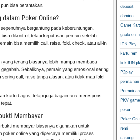
s pun bisa berantakan.
deposit
domino
 dalam Poker Online?
Game Kart
g sepenuhnya bergantung pada keberuntungan.
gaple onlin
bisa dikontrol, tetapi keputusan pemain setelah
ain bisa memilih call, raise, fold, check, atau all-in
IDN Play
kartu remi
main yang tenang biasanya lebih mampu membaca
link IDN pl
 gegabah. Sebaliknya, pemain yang emosional sering
P2play
 sering call, raise tanpa alasan, atau tidak mau fold
permainan 
Permainan
n kartu bagus, tetapi juga bagaimana merespons
PKV game
tepat.
poker
bukti Membayar
Poker Onli
 terbukti membayar biasanya digunakan untuk
remi
poker online yang dipercaya memiliki proses
sakong