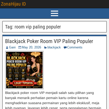
ZonaHijau ID
Tag:
room vip paling populer
Blackjack Poker Room VIP Paling Populer
Gani
May 20, 2026
blackjack
Comments
Blackjack poker room VIP menjadi salah satu pilihan yang
banyak menarik perhatian pemain kartu online karena
menghadirkan suasana permainan yang lebih eksklusif, meja
lebih nyaman, layanan lebih cepat, serta pengalaman bermain