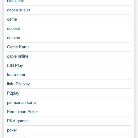
blackjack
capsa susun
ceme
deposit
domino
Game Kartu
gaple online
IDN Play
kartu remi
link IDN play
P2play
permainan kartu
Permainan Poker
PKV games
poker