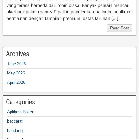
yang terasa berbeda dari room biasa. Banyak pemain mencari
blackjack poker room VIP paling populer karena ingin menikmati
permainan dengan tampilan premium, batas taruhan […]
Read Post
Archives
June 2026
May 2026
April 2026
Categories
Aplikasi Poker
baccarat
bandar q