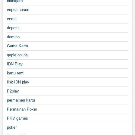
blackjack
capsa susun
ceme
deposit
domino
Game Kartu
gaple online
IDN Play
kartu remi
link IDN play
P2play
permainan kartu
Permainan Poker
PKV games
poker