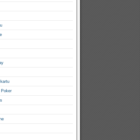
u
e
ay
kartu
 Poker
s
ne