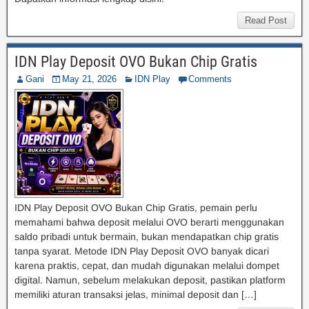
Read Post
IDN Play Deposit OVO Bukan Chip Gratis
Gani
May 21, 2026
IDN Play
Comments
IDN Play Deposit OVO Bukan Chip Gratis, pemain perlu
memahami bahwa deposit melalui OVO berarti menggunakan
saldo pribadi untuk bermain, bukan mendapatkan chip gratis
tanpa syarat. Metode IDN Play Deposit OVO banyak dicari
karena praktis, cepat, dan mudah digunakan melalui dompet
digital. Namun, sebelum melakukan deposit, pastikan platform
memiliki aturan transaksi jelas, minimal deposit dan […]