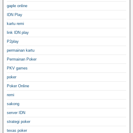
gaple online
IDN Play
kartu remi
link IDN play
P2play
permainan kartu
Permainan Poker
PKV games
poker
Poker Online
remi
sakong
server IDN
strategi poker
texas poker