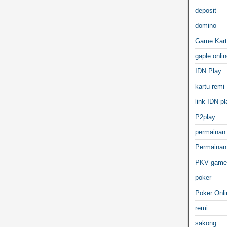
deposit
domino
Game Kart
gaple onlin
IDN Play
kartu remi
link IDN pl
P2play
permainan 
Permainan
PKV game
poker
Poker Onli
remi
sakong