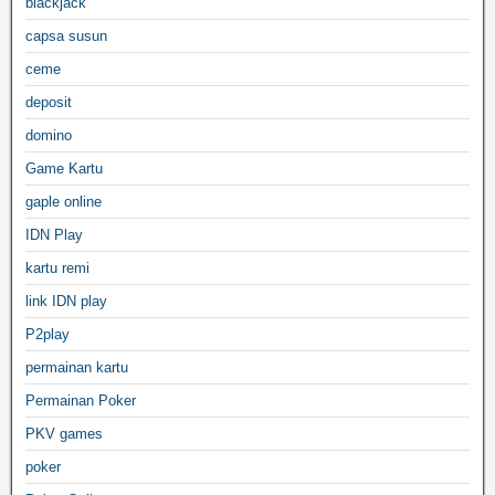
blackjack
capsa susun
ceme
deposit
domino
Game Kartu
gaple online
IDN Play
kartu remi
link IDN play
P2play
permainan kartu
Permainan Poker
PKV games
poker