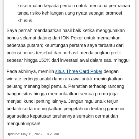
kesempatan kepada pemain untuk mencoba permainan
tanpa risiko kehilangan uang nyata sebagai promosi
khusus.
Saya pernah mendapatkan hasil baik ketika menggunakan
bonus selamat datang dari ION Poker untuk memainkan
beberapa putaran; keuntungan pertama saya terbantu dari
potensi bonus tersebut dan berhasil mendatangkan profit
sebesar hingga 150% dari investasi awal dalam satu minggu!
Pada akhirnya, memilih
situs Three Card Poker
dengan
winrate tertinggi adalah langkah awal untuk meningkatkan
peluang menang bagi pemula. Perhatian terhadap rancang
bangun situs hingga memanfaatkan semua promo juga
menjadi kunci penting lainnya. Jangan ragu untuk terjun
berlatih serta meningkatkan pengetahuan tentang game ini
agar setiap keputusan taruhannya semakin cermat dan
menguntungkan!
Updated: May 15, 2026 — 8:29 am