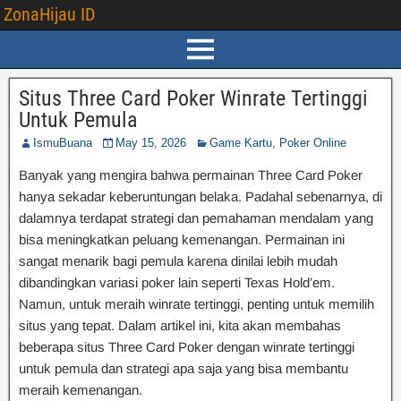
ZonaHijau ID
Situs Three Card Poker Winrate Tertinggi
Untuk Pemula
IsmuBuana
May 15, 2026
Game Kartu
,
Poker Online
Banyak yang mengira bahwa permainan Three Card Poker
hanya sekadar keberuntungan belaka. Padahal sebenarnya, di
dalamnya terdapat strategi dan pemahaman mendalam yang
bisa meningkatkan peluang kemenangan. Permainan ini
sangat menarik bagi pemula karena dinilai lebih mudah
dibandingkan variasi poker lain seperti Texas Hold’em.
Namun, untuk meraih winrate tertinggi, penting untuk memilih
situs yang tepat. Dalam artikel ini, kita akan membahas
beberapa situs Three Card Poker dengan winrate tertinggi
untuk pemula dan strategi apa saja yang bisa membantu
meraih kemenangan.