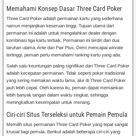
Memahami Konsep Dasar Three Card Poker
Three Card Poker adalah permainan kartu yang sederhana
namun menjanjikan keseruan tinggi. Tujuan utama dari
permainan ini adalah untuk mengalahkan dealer dengan
kombinasi tiga kartu terbaik. Permainan ini terdiri dari dua
taruhan utama: Ante dan Pair Plus. Demi mencapai winrate
tertinggi, pemain perlu memahami ranking kartu yang ada.
Salah satu keuntungan paling signifikan dari Three Card Poker
adalah kecepatan permainan. Tidak seperti poker tradisional
yang sering memakan waktu lama, alur di Three Card Poker
jauh lebih cepat. Oleh karena itu, pemain dapat memainkan
lebih banyak tangan dalam waktu singkat, sehingga
meningkatkan kesempatan untuk menang.
Ciri-ciri Situs Terseleksi untuk Pemain Pemula
Memilih situs permainan Three Card Poker yang tepat sangat
krusial bagi pemula. Berikut adalah beberapa ciri-ciri yang