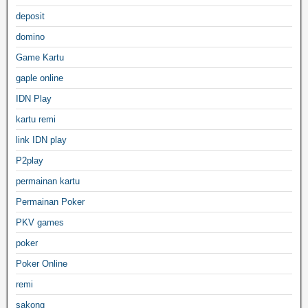
deposit
domino
Game Kartu
gaple online
IDN Play
kartu remi
link IDN play
P2play
permainan kartu
Permainan Poker
PKV games
poker
Poker Online
remi
sakong