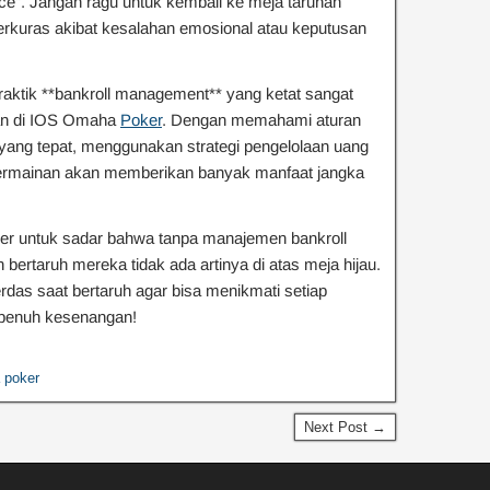
ace“. Jangan ragu untuk kembali ke meja taruhan
 terkuras akibat kesalahan emosional atau keputusan
aktik **bankroll management** yang ketat sangat
an di IOS Omaha
Poker
. Dengan memahami aturan
yang tepat, menggunakan strategi pengelolaan uang
permainan akan memberikan banyak manfaat jangka
ker untuk sadar bahwa tanpa manajemen bankroll
bertaruh mereka tidak ada artinya di atas meja hijau.
erdas saat bertaruh agar bisa menikmati setiap
penuh kesenangan!
 poker
Next Post →