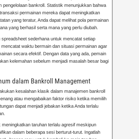
m pengelolaan bankroll. Statistik menunjukkan bahwa
 transaksi permainan mereka dapat meningkatkan
atatan yang teratur, Anda dapat melihat pola permainan
mana yang berhasil serta mana yang perlu diubah.
 spreadsheet sederhana untuk mencatat setiap
ga mencatat waktu bermain dan situasi permainan agar
ainan secara efektif. Dengan data yang ada, pemain
mukan kelemahan sebelum menjadi masalah besar bagi
mum dalam Bankroll Management
lakukan kesalahan klasik dalam manajemen bankroll
menang atau mengabaikan faktor risiko ketika memilih
ungan dapat menjadi jebakan ketika Anda terlalu
an.
ak meningkatkan taruhan terlalu agresif meskipun
ikan dalam beberapa sesi berturut-turut. Ingatlah