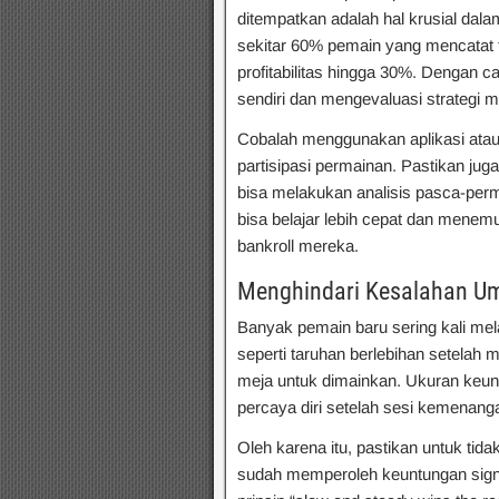
ditempatkan adalah hal krusial dala
sekitar 60% pemain yang mencatat
profitabilitas hingga 30%. Dengan c
sendiri dan mengevaluasi strategi 
Cobalah menggunakan aplikasi atau
partisipasi permainan. Pastikan ju
bisa melakukan analisis pasca-perm
bisa belajar lebih cepat dan mene
bankroll mereka.
Menghindari Kesalahan U
Banyak pemain baru sering kali me
seperti taruhan berlebihan setelah 
meja untuk dimainkan. Ukuran keunt
percaya diri setelah sesi kemenang
Oleh karena itu, pastikan untuk tid
sudah memperoleh keuntungan signif