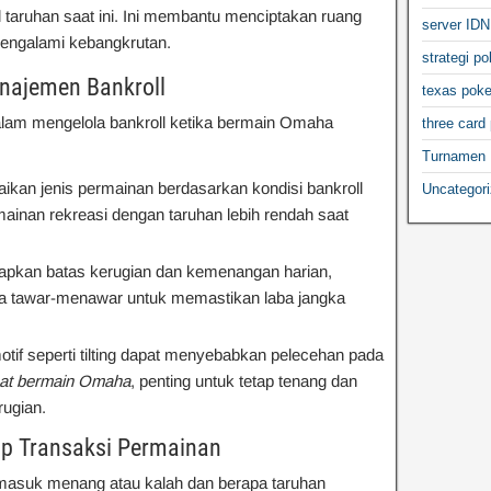
l taruhan saat ini. Ini membantu menciptakan ruang
server IDN
mengalami kebangkrutan.
strategi po
anajemen Bankroll
texas poke
 dalam mengelola bankroll ketika bermain Omaha
three card
Turnamen 
ikan jenis permainan berdasarkan kondisi bankroll
Uncategor
ainan rekreasi dengan taruhan lebih rendah saat
apkan batas kerugian dan kemenangan harian,
npa tawar-menawar untuk memastikan laba jangka
tif seperti tilting dapat menyebabkan pelecehan pada
at bermain Omaha
, penting untuk tetap tenang dan
rugian.
ap Transaksi Permainan
rmasuk menang atau kalah dan berapa taruhan