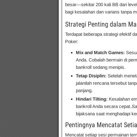
besar—sekitar 200 kali BB dari leve
bagi kesalahan dan varians tanpa 
Strategi Penting dalam M
Terdapat beberapa strategi efektif
Poker:
Mix and Match Games:
Sesua
Anda. Cobalah bermain di perm
bankroll sedang menipis.
Tetap Disiplin:
Setelah menet
jalanilah rencana tersebut ta
panjang.
Hindari Tilting:
Kesalahan emo
bankroll Anda secara cepat.
Sa
bijaksana saat menghadapi ke
Pentingnya Mencatat Seti
Mencatat setiap sesi permainan te