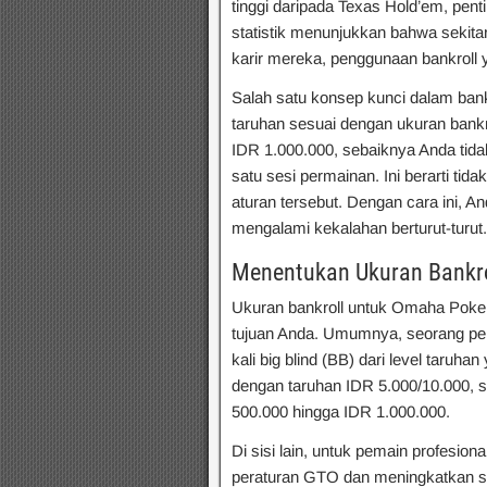
tinggi daripada Texas Hold’em, penti
statistik menunjukkan bahwa sekit
karir mereka, penggunaan bankroll 
Salah satu konsep kunci dalam ba
taruhan sesuai dengan ukuran bankro
IDR 1.000.000, sebaiknya Anda tidak
satu sesi permainan. Ini berarti tida
aturan tersebut. Dengan cara ini, 
mengalami kekalahan berturut-turut.
Menentukan Ukuran Bankr
Ukuran bankroll untuk Omaha Poker
tujuan Anda. Umumnya, seorang pem
kali big blind (BB) dari level taruh
dengan taruhan IDR 5.000/10.000, 
500.000 hingga IDR 1.000.000.
Di sisi lain, untuk pemain profesio
peraturan GTO dan meningkatkan ski