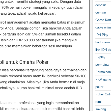
ng untuk memiliki strategi yang solid. Dengan data
deposit
ar 70% pemain poker mengalami kebangkrutan dalam
domino
yang tepat adalah suatu keharusan.
Game Kart
nkroll management adalah mengatur batas maksimum
gaple onlin
ll Anda. Sebagai contoh, jika bankroll Anda adalah
 bertaruh lebih dari 5% dari jumlah tersebut dalam
IDN Play
k lebih dari IDR 50.000 per taruhan jika mengikuti
kartu remi
Anda bisa memainkan beberapa sesi meskipun
link IDN pl
P2play
oll untuk Omaha Poker
permainan 
 bisa bervariasi tergantung pada gaya permainan dan
Permainan
ain rekreasi harus memiliki bankroll sebesar 50-100
PKV game
an yang dimainkan. Misalnya, jika Anda bermain di meja
poker
sebaiknya ukuran bankroll minimal Anda adalah IDR
Poker Onli
remi
nal atau semi-profesional yang ingin memanfaatkan
ll mereka, disarankan untuk memiliki bankroll lebih
sakong