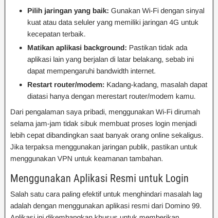
Pilih jaringan yang baik:
Gunakan Wi-Fi dengan sinyal
kuat atau data seluler yang memiliki jaringan 4G untuk
kecepatan terbaik.
Matikan aplikasi background:
Pastikan tidak ada
aplikasi lain yang berjalan di latar belakang, sebab ini
dapat mempengaruhi bandwidth internet.
Restart router/modem:
Kadang-kadang, masalah dapat
diatasi hanya dengan merestart router/modem kamu.
Dari pengalaman saya pribadi, menggunakan Wi-Fi dirumah
selama jam-jam tidak sibuk membuat proses login menjadi
lebih cepat dibandingkan saat banyak orang online sekaligus.
Jika terpaksa menggunakan jaringan publik, pastikan untuk
menggunakan VPN untuk keamanan tambahan.
Menggunakan Aplikasi Resmi untuk Login
Salah satu cara paling efektif untuk menghindari masalah lag
adalah dengan menggunakan aplikasi resmi dari Domino 99.
Aplikasi ini dikembangkan khusus untuk memberikan