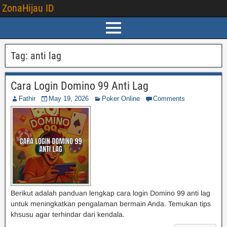
ZonaHijau ID
Tag:
anti lag
Cara Login Domino 99 Anti Lag
Fathir
May 19, 2026
Poker Online
Comments
Berikut adalah panduan lengkap cara login Domino 99 anti lag
untuk meningkatkan pengalaman bermain Anda. Temukan tips
khsusu agar terhindar dari kendala.