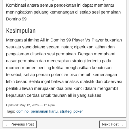
Kombinasi antara semua pendekatan ini dapat membantu
meningkatkan peluang kemenangan di setiap sesi permainan
Domino 99.
Kesimpulan
Menguasai timing All In Domino 99 Player Vs Player bukanlah
sesuatu yang datang secara instan; diperlukan latihan dan
pengalaman di setiap sesi permainan. Dengan memahami
dasar permainan dan menerapkan strategi tertentu pada
momen-momen penting ketika menghasilkan keputusan
tersebut, setiap pemain potenciar bisa meraih kemenangan
lebih besar. Selalu ingat bahwa analisis statistik dan observasi
perilaku lawan merupakan dua pilar kunci dalam mengambil
keputusan cerdas untuk taruhan all in yang sukses.
Updated: May 12, 2026 — 1:14 pm
Tags:
domino
,
permainan kartu
,
strategi poker
← Previous Post
Next Post →