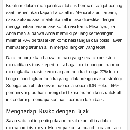
Ketelitian dalam menganalisa statistik bermain sangat penting
saat menentukan kapan harus all in. Menurut studi terbaru,
risiko sukses saat melakukan all in bisa diprediksi dengan
menggunakan persentase kombinasi kartu. Misalnya, jika
Anda menilai bahwa Anda memiliki peluang kemenangan
minimal 70% berdasarkan kombinasi tangan dan posisi lawan,
memasang taruhan all in menjadi langkah yang tepat.
Data menunjukkan bahwa pemain yang secara konsisten
menjadikan situasi seperti ini sebagai pertimbangan mampu
meningkatkan rasio kemenangan mereka hingga 20% lebih
tinggi dibandingkan mereka yang tidak menggunakan strategi.
Sebagai contoh, di server Indonesia seperti IDN Poker, 65%
pemain yang berhasil mengidentifikasi momen kritis untuk all
in cenderung mendapatkan hasil bermain lebih baik.
Menghadapi Risiko dengan Bijak
Salah satu hal terpenting dalam melakukan all in adalah
memahami risikonya. Menempatkan semua chip dalam satu