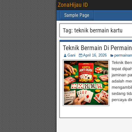
ZonaHijau ID
Sample Page
Tag:
teknik bermain kartu
Teknik Bermain Di Permain
Gani
April 16, 2026
permainan
Teknik Ber
tepat dipa
jaminan pa
adalah men
mengambil 
sedang tida
percaya di