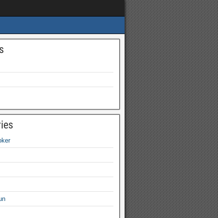
s
ies
oker
un