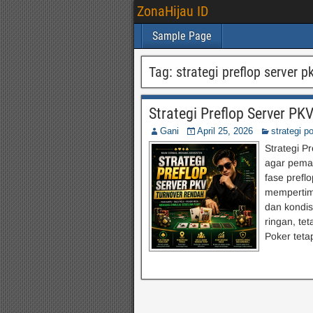
ZonaHijau ID
Sample Page
Tag:
strategi preflop server p
Strategi Preflop Server PK
Gani
April 25, 2026
strategi p
Strategi P
agar pemai
fase preflo
mempertimb
dan kondis
ringan, te
Poker teta