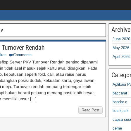
Archive
kv
June 2026
V Turnover Rendah
May 2026
oker
Comments
April 2026
reflop Server PKV Turnover Rendah penting dipahami
n tidak asal masuk sejak kartu awal dibagikan. Pada
Categor
p, keputusan seperti fold, call, atau raise harus
angkan posisi duduk, kekuatan kartu, gaya lawan,
Aplikasi P
i meja. Turnover rendah memang terdengar lebih
tapi bukan berarti peluang menang pasti lebih besar.
baccarat
p memiliki unsur […]
bandar q
Read Post
blackjack
capsa sus
ceme