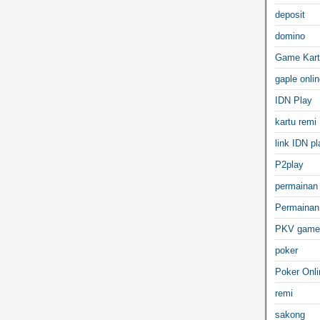
deposit
domino
Game Kart
gaple onlin
IDN Play
kartu remi
link IDN pl
P2play
permainan 
Permainan
PKV game
poker
Poker Onli
remi
sakong